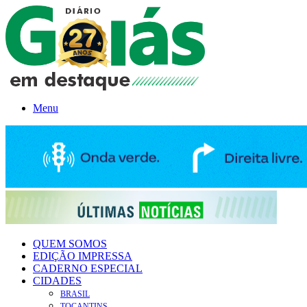
Menu
QUEM SOMOS
EDIÇÃO IMPRESSA
CADERNO ESPECIAL
CIDADES
BRASIL
TOCANTINS