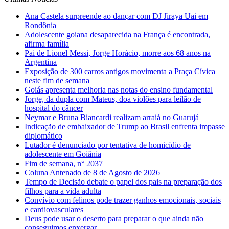
Ana Castela surpreende ao dançar com DJ Jiraya Uai em
Rondônia
Adolescente goiana desaparecida na França é encontrada,
afirma família
Pai de Lionel Messi, Jorge Horácio, morre aos 68 anos na
Argentina
Exposição de 300 carros antigos movimenta a Praça Cívica
neste fim de semana
Goiás apresenta melhoria nas notas do ensino fundamental
Jorge, da dupla com Mateus, doa violões para leilão de
hospital do câncer
Neymar e Bruna Biancardi realizam arraiá no Guarujá
Indicação de embaixador de Trump ao Brasil enfrenta impasse
diplomático
Lutador é denunciado por tentativa de homicídio de
adolescente em Goiânia
Fim de semana, n° 2037
Coluna Antenado de 8 de Agosto de 2026
Tempo de Decisão debate o papel dos pais na preparação dos
filhos para a vida adulta
Convívio com felinos pode trazer ganhos emocionais, sociais
e cardiovasculares
Deus pode usar o deserto para preparar o que ainda não
conseguimos enxergar