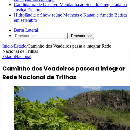
Candidatura de Gustavo Mendanha ao Senado é registrada na
Justiça Eleitoral
Hidrolândia é Show reúne Matheus e Kauan e Amado Batista
em setembro
Barra Lateral
Procurar por
Início
/
Estado
/
Caminho dos Veadeiros passa a integrar Rede
Nacional de Trilhas
Estado
Nacional
Caminho dos Veadeiros passa a integrar
Rede Nacional de Trilhas