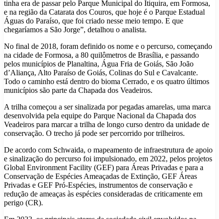
tinha era de passar pelo Parque Municipal do Itiquira, em Formosa,
e na região da Catarata dos Couros, que hoje é o Parque Estadual
Águas do Paraíso, que foi criado nesse meio tempo. E que
chegaríamos a São Jorge”, detalhou o analista.
No final de 2018, foram definido os nome e o percurso, começando
na cidade de Formosa, a 80 quilômetros de Brasília, e passando
pelos municípios de Planaltina, Água Fria de Goiás, São João
d’Aliança, Alto Paraíso de Goiás, Colinas do Sul e Cavalcante.
Todo o caminho está dentro do bioma Cerrado, e os quatro últimos
municípios são parte da Chapada dos Veadeiros.
A trilha começou a ser sinalizada por pegadas amarelas, uma marca
desenvolvida pela equipe do Parque Nacional da Chapada dos
Veadeiros para marcar a trilha de longo curso dentro da unidade de
conservação. O trecho já pode ser percorrido por trilheiros.
De acordo com Schwaida, o mapeamento de infraestrutura de apoio
e sinalização do percurso foi impulsionado, em 2022, pelos projetos
Global Environment Facility (GEF) para Áreas Privadas e para a
Conservação de Espécies Ameaçadas de Extinção, GEF Áreas
Privadas e GEF Pró-Espécies, instrumentos de conservação e
redução de ameaças às espécies consideradas de criticamente em
perigo (CR).