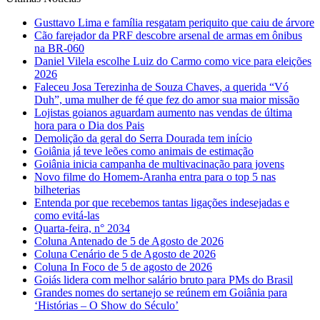
Gusttavo Lima e família resgatam periquito que caiu de árvore
Cão farejador da PRF descobre arsenal de armas em ônibus
na BR-060
Daniel Vilela escolhe Luiz do Carmo como vice para eleições
2026
Faleceu Josa Terezinha de Souza Chaves, a querida “Vó
Duh”, uma mulher de fé que fez do amor sua maior missão
Lojistas goianos aguardam aumento nas vendas de última
hora para o Dia dos Pais
Demolição da geral do Serra Dourada tem início
Goiânia já teve leões como animais de estimação
Goiânia inicia campanha de multivacinação para jovens
Novo filme do Homem-Aranha entra para o top 5 nas
bilheterias
Entenda por que recebemos tantas ligações indesejadas e
como evitá-las
Quarta-feira, n° 2034
Coluna Antenado de 5 de Agosto de 2026
Coluna Cenário de 5 de Agosto de 2026
Coluna In Foco de 5 de agosto de 2026
Goiás lidera com melhor salário bruto para PMs do Brasil
Grandes nomes do sertanejo se reúnem em Goiânia para
‘Histórias – O Show do Século’