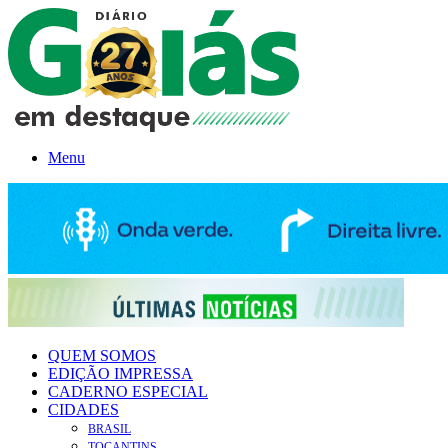
Menu
QUEM SOMOS
EDIÇÃO IMPRESSA
CADERNO ESPECIAL
CIDADES
BRASIL
TOCANTINS