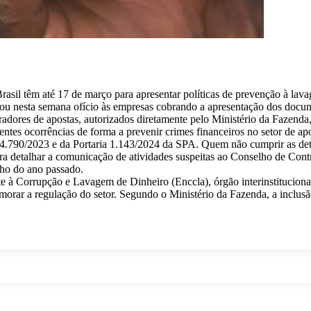
Brasil têm até 17 de março para apresentar políticas de prevenção à lav
iou nesta semana ofício às empresas cobrando a apresentação dos docu
radores de apostas, autorizados diretamente pelo Ministério da Fazenda
rentes ocorrências de forma a prevenir crimes financeiros no setor de ap
i 14.790/2023 e da Portaria 1.143/2024 da SPA. Quem não cumprir as de
a detalhar a comunicação de atividades suspeitas ao Conselho de Contr
ulho do ano passado.
 Corrupção e Lavagem de Dinheiro (Enccla), órgão interinstitucional 
primorar a regulação do setor. Segundo o Ministério da Fazenda, a inc