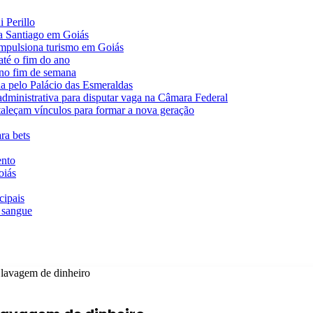
 Perillo
va Santiago em Goiás
impulsiona turismo em Goiás
té o fim do ano
 no fim de semana
da pelo Palácio das Esmeraldas
 administrativa para disputar vaga na Câmara Federal
rtaleçam vínculos para formar a nova geração
ra bets
ento
oiás
cipais
 sangue
a lavagem de dinheiro