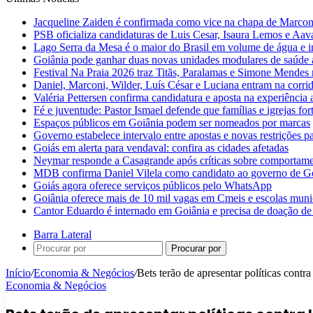
Jacqueline Zaiden é confirmada como vice na chapa de Marconi
PSB oficializa candidaturas de Luis Cesar, Isaura Lemos e Aa
Lago Serra da Mesa é o maior do Brasil em volume de água e 
Goiânia pode ganhar duas novas unidades modulares de saúde a
Festival Na Praia 2026 traz Titãs, Paralamas e Simone Mendes
Daniel, Marconi, Wilder, Luís César e Luciana entram na corri
Valéria Pettersen confirma candidatura e aposta na experiência
Fé e juventude: Pastor Ismael defende que famílias e igrejas fo
Espaços públicos em Goiânia podem ser nomeados por marcas
Governo estabelece intervalo entre apostas e novas restrições pa
Goiás em alerta para vendaval: confira as cidades afetadas
Neymar responde a Casagrande após críticas sobre comportam
MDB confirma Daniel Vilela como candidato ao governo de G
Goiás agora oferece serviços públicos pelo WhatsApp
Goiânia oferece mais de 10 mil vagas em Cmeis e escolas muni
Cantor Eduardo é internado em Goiânia e precisa de doação de
Barra Lateral
Procurar por
Início
/
Economia & Negócios
/
Bets terão de apresentar políticas contr
Economia & Negócios