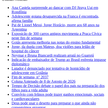
Ana Castela surpreende ao dançar com DJ Jiraya Uai em
Rondônia
Adolescente goiana desaparecida na França é encontrada,
afirma família
Pai de Lionel Messi, Jorge Horácio, morre aos 68 anos na
Argentina
Exposição de 300 carros antigos movimenta a Praça Cívica
neste fim de semana
Goiás apresenta melhoria nas notas do ensino fundamental
Jorge, da dupla com Mateus, doa violões para leilão de
hospital do câncer
Neymar e Bruna Biancardi realizam arraiá no Guarujá
Indicação de embaixador de Trump ao Brasil enfrenta impasse
diplomático
Lutador é denunciado por tentativa de homicídio de
adolescente em Goiânia
Fim de semana, n° 2037
Coluna Antenado de 8 de Agosto de 2026
Tempo de Decisão debate o papel dos pais na preparação dos
filhos para a vida adulta
Convívio com felinos pode trazer ganhos emocionais, sociais
e cardiovasculares
Deus pode usar o deserto para preparar o que ainda não
conseguimos enxergar