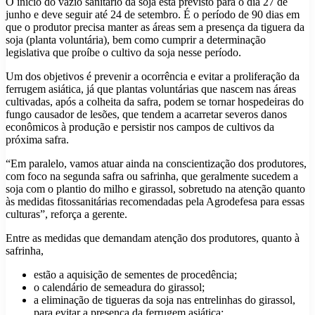
O início do vazio sanitário da soja está previsto para o dia 27 de
junho e deve seguir até 24 de setembro. É o período de 90 dias em
que o produtor precisa manter as áreas sem a presença da tiguera da
soja (planta voluntária), bem como cumprir a determinação
legislativa que proíbe o cultivo da soja nesse período.
Um dos objetivos é prevenir a ocorrência e evitar a proliferação da
ferrugem asiática, já que plantas voluntárias que nascem nas áreas
cultivadas, após a colheita da safra, podem se tornar hospedeiras do
fungo causador de lesões, que tendem a acarretar severos danos
econômicos à produção e persistir nos campos de cultivos da
próxima safra.
“Em paralelo, vamos atuar ainda na conscientização dos produtores,
com foco na segunda safra ou safrinha, que geralmente sucedem a
soja com o plantio do milho e girassol, sobretudo na atenção quanto
às medidas fitossanitárias recomendadas pela Agrodefesa para essas
culturas”, reforça a gerente.
Entre as medidas que demandam atenção dos produtores, quanto à
safrinha,
estão a aquisição de sementes de procedência;
o calendário de semeadura do girassol;
a eliminação de tigueras da soja nas entrelinhas do girassol,
para evitar a presença da ferrugem asiática;