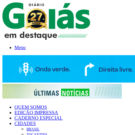
Menu
QUEM SOMOS
EDIÇÃO IMPRESSA
CADERNO ESPECIAL
CIDADES
BRASIL
TOCANTINS