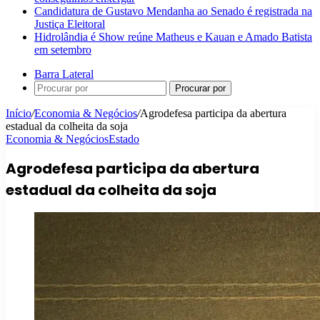
Candidatura de Gustavo Mendanha ao Senado é registrada na
Justiça Eleitoral
Hidrolândia é Show reúne Matheus e Kauan e Amado Batista
em setembro
Barra Lateral
Procurar por
Início
/
Economia & Negócios
/
Agrodefesa participa da abertura
estadual da colheita da soja
Economia & Negócios
Estado
Agrodefesa participa da abertura
estadual da colheita da soja