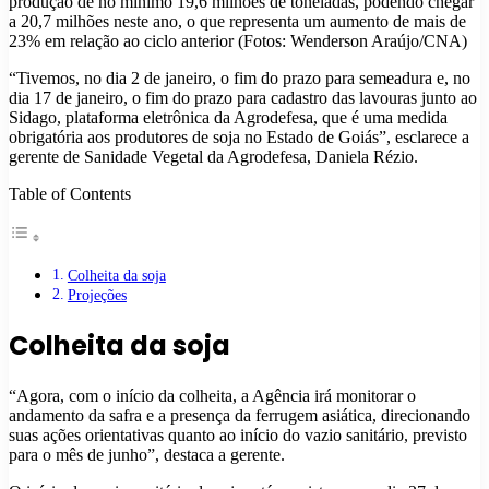
produção de no mínimo 19,6 milhões de toneladas, podendo chegar
a 20,7 milhões neste ano, o que representa um aumento de mais de
23% em relação ao ciclo anterior (Fotos: Wenderson Araújo/CNA)
“Tivemos, no dia 2 de janeiro, o fim do prazo para semeadura e, no
dia 17 de janeiro, o fim do prazo para cadastro das lavouras junto ao
Sidago, plataforma eletrônica da Agrodefesa, que é uma medida
obrigatória aos produtores de soja no Estado de Goiás”, esclarece a
gerente de Sanidade Vegetal da Agrodefesa, Daniela Rézio.
Table of Contents
Colheita da soja
Projeções
Colheita da soja
“Agora, com o início da colheita, a Agência irá monitorar o
andamento da safra e a presença da ferrugem asiática, direcionando
suas ações orientativas quanto ao início do vazio sanitário, previsto
para o mês de junho”, destaca a gerente.