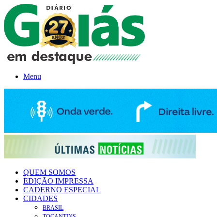
Menu
QUEM SOMOS
EDIÇÃO IMPRESSA
CADERNO ESPECIAL
CIDADES
BRASIL
TOCANTINS