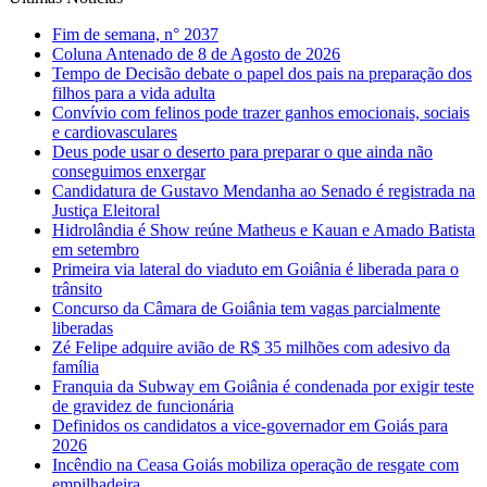
Fim de semana, n° 2037
Coluna Antenado de 8 de Agosto de 2026
Tempo de Decisão debate o papel dos pais na preparação dos
filhos para a vida adulta
Convívio com felinos pode trazer ganhos emocionais, sociais
e cardiovasculares
Deus pode usar o deserto para preparar o que ainda não
conseguimos enxergar
Candidatura de Gustavo Mendanha ao Senado é registrada na
Justiça Eleitoral
Hidrolândia é Show reúne Matheus e Kauan e Amado Batista
em setembro
Primeira via lateral do viaduto em Goiânia é liberada para o
trânsito
Concurso da Câmara de Goiânia tem vagas parcialmente
liberadas
Zé Felipe adquire avião de R$ 35 milhões com adesivo da
família
Franquia da Subway em Goiânia é condenada por exigir teste
de gravidez de funcionária
Definidos os candidatos a vice-governador em Goiás para
2026
Incêndio na Ceasa Goiás mobiliza operação de resgate com
empilhadeira