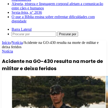
Alegria, tristeza e linguagem corporal afetam a comunicação
entre cães e humanos
Sexta-feira, n° 2036
O que a Bíblia ensina sobre enfrentar dificuldades com
dignidade
Barra Lateral
Procurar por
Início
/
Notícia
/
Acidente na GO-430 resulta na morte de militar e
deixa feridos
Notícia
Acidente na GO-430 resulta na morte de
militar e deixa feridos