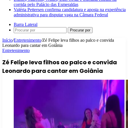
corrida pelo Palácio das Esmeraldas
Valéria Pettersen confirma candidatura e aposta na experiência
administrativa para disputar vaga na Câmara Federal
Barra Lateral
Procurar por
Início
/
Entretenimento
/
Zé Felipe leva filhos ao palco e convida
Leonardo para cantar em Goiânia
Entretenimento
Zé Felipe leva filhos ao palco e convida
Leonardo para cantar em Goiânia