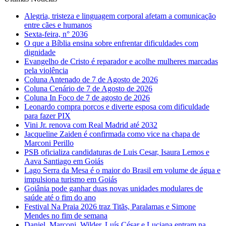
Alegria, tristeza e linguagem corporal afetam a comunicação
entre cães e humanos
Sexta-feira, n° 2036
O que a Bíblia ensina sobre enfrentar dificuldades com
dignidade
Evangelho de Cristo é reparador e acolhe mulheres marcadas
pela violência
Coluna Antenado de 7 de Agosto de 2026
Coluna Cenário de 7 de Agosto de 2026
Coluna In Foco de 7 de agosto de 2026
Leonardo compra porcos e diverte esposa com dificuldade
para fazer PIX
Vini Jr. renova com Real Madrid até 2032
Jacqueline Zaiden é confirmada como vice na chapa de
Marconi Perillo
PSB oficializa candidaturas de Luis Cesar, Isaura Lemos e
Aava Santiago em Goiás
Lago Serra da Mesa é o maior do Brasil em volume de água e
impulsiona turismo em Goiás
Goiânia pode ganhar duas novas unidades modulares de
saúde até o fim do ano
Festival Na Praia 2026 traz Titãs, Paralamas e Simone
Mendes no fim de semana
Daniel, Marconi, Wilder, Luís César e Luciana entram na