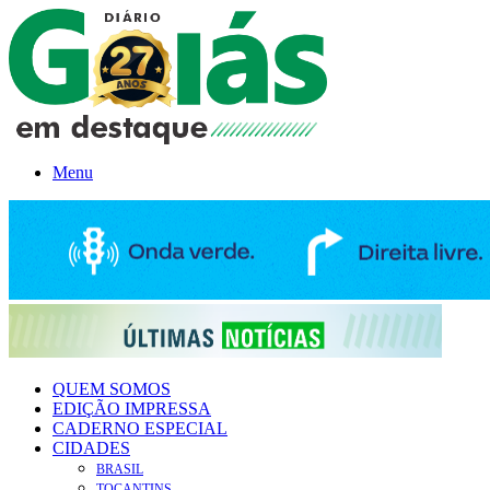
Menu
QUEM SOMOS
EDIÇÃO IMPRESSA
CADERNO ESPECIAL
CIDADES
BRASIL
TOCANTINS