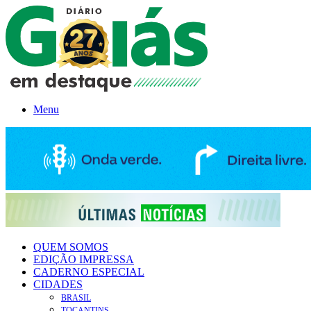
Menu
QUEM SOMOS
EDIÇÃO IMPRESSA
CADERNO ESPECIAL
CIDADES
BRASIL
TOCANTINS