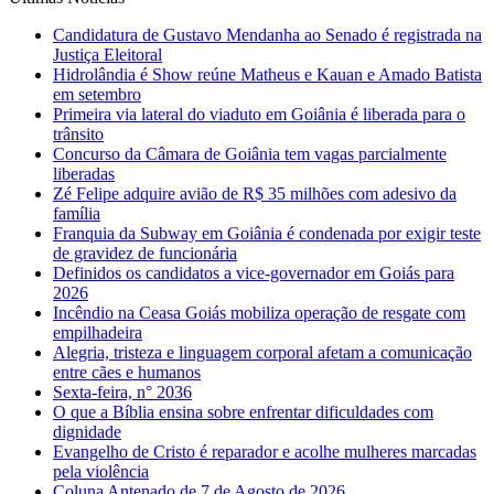
Candidatura de Gustavo Mendanha ao Senado é registrada na
Justiça Eleitoral
Hidrolândia é Show reúne Matheus e Kauan e Amado Batista
em setembro
Primeira via lateral do viaduto em Goiânia é liberada para o
trânsito
Concurso da Câmara de Goiânia tem vagas parcialmente
liberadas
Zé Felipe adquire avião de R$ 35 milhões com adesivo da
família
Franquia da Subway em Goiânia é condenada por exigir teste
de gravidez de funcionária
Definidos os candidatos a vice-governador em Goiás para
2026
Incêndio na Ceasa Goiás mobiliza operação de resgate com
empilhadeira
Alegria, tristeza e linguagem corporal afetam a comunicação
entre cães e humanos
Sexta-feira, n° 2036
O que a Bíblia ensina sobre enfrentar dificuldades com
dignidade
Evangelho de Cristo é reparador e acolhe mulheres marcadas
pela violência
Coluna Antenado de 7 de Agosto de 2026