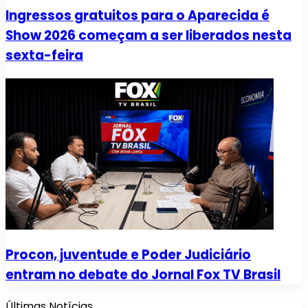
Ingressos gratuitos para o Aparecida é
Show 2026 começam a ser liberados nesta
sexta-feira
Procon, juventude e Poder Judiciário
entram no debate do Jornal Fox TV Brasil
Últimas Notícias