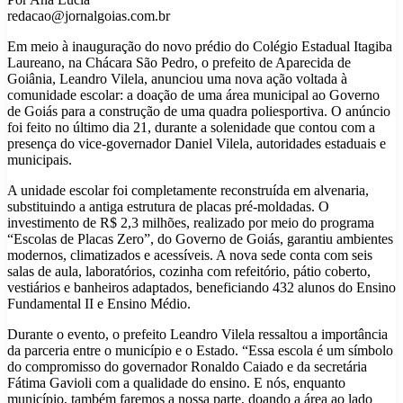
redacao@jornalgoias.com.br
Em meio à inauguração do novo prédio do Colégio Estadual Itagiba
Laureano, na Chácara São Pedro, o prefeito de Aparecida de
Goiânia, Leandro Vilela, anunciou uma nova ação voltada à
comunidade escolar: a doação de uma área municipal ao Governo
de Goiás para a construção de uma quadra poliesportiva. O anúncio
foi feito no último dia 21, durante a solenidade que contou com a
presença do vice-governador Daniel Vilela, autoridades estaduais e
municipais.
A unidade escolar foi completamente reconstruída em alvenaria,
substituindo a antiga estrutura de placas pré-moldadas. O
investimento de R$ 2,3 milhões, realizado por meio do programa
“Escolas de Placas Zero”, do Governo de Goiás, garantiu ambientes
modernos, climatizados e acessíveis. A nova sede conta com seis
salas de aula, laboratórios, cozinha com refeitório, pátio coberto,
vestiários e banheiros adaptados, beneficiando 432 alunos do Ensino
Fundamental II e Ensino Médio.
Durante o evento, o prefeito Leandro Vilela ressaltou a importância
da parceria entre o município e o Estado. “Essa escola é um símbolo
do compromisso do governador Ronaldo Caiado e da secretária
Fátima Gavioli com a qualidade do ensino. E nós, enquanto
município, também faremos a nossa parte, doando a área ao lado