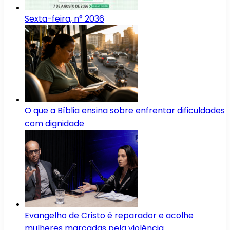
Sexta-feira, n° 2036
O que a Bíblia ensina sobre enfrentar dificuldades
com dignidade
Evangelho de Cristo é reparador e acolhe
mulheres marcadas pela violência