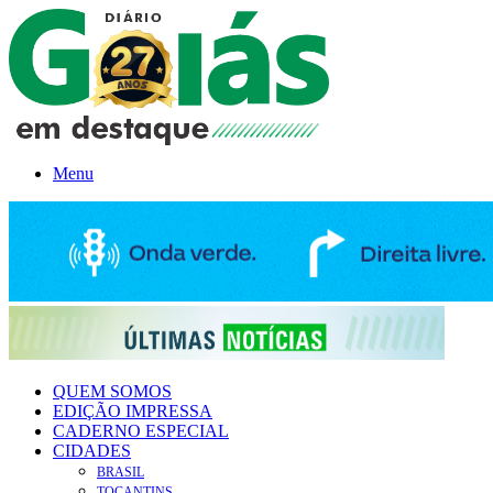
Menu
QUEM SOMOS
EDIÇÃO IMPRESSA
CADERNO ESPECIAL
CIDADES
BRASIL
TOCANTINS