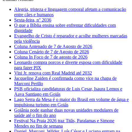
Alegria, tristeza e linguagem corporal afetam a comunicação
entre cães e humanos
Sexta-feira, n° 2036
O que a Bíblia ensina sobre enfrentar dificuldades com
dignidade
Evangelho de Cristo é reparador e acolhe mulheres marcadas
pela violência
Coluna Antenado de 7 de Agosto de 2026
Coluna Cenário de 7 de Agosto de 2026
Coluna In Foco de 7 de agosto de 2026
Leonardo compra porcos e diverte esposa com dificuldade
para fazer PIX
Vini Jr. renova com Real Madrid até 2032
Jacqueline Zaiden é confirmada como vice na chapa de
Marconi Perillo
PSB oficializa candidaturas de Luis Cesar, Isaura Lemos e
Aava Santiago em Goiás
Lago Serra da Mesa é o maior do Brasil em volume de água e
impulsiona turismo em Goiás
Goiânia pode ganhar duas novas unidades modulares de
saúde até o fim do ano
Festival Na Praia 2026 traz Titãs, Paralamas e Simone
Mendes no fim de semana
Daniel, Marconi, Wilder, Luís César e Luciana entram na