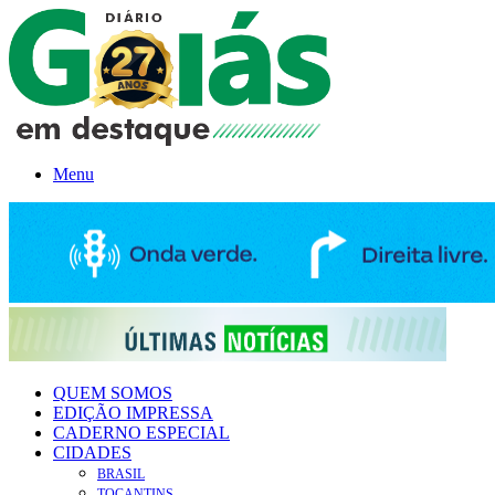
Menu
QUEM SOMOS
EDIÇÃO IMPRESSA
CADERNO ESPECIAL
CIDADES
BRASIL
TOCANTINS