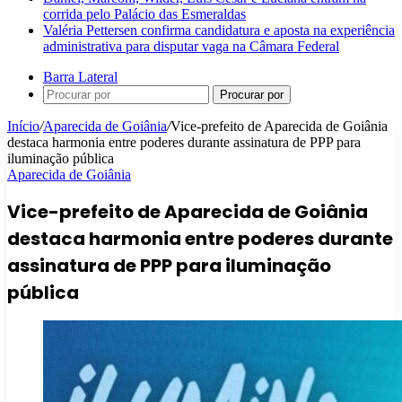
corrida pelo Palácio das Esmeraldas
Valéria Pettersen confirma candidatura e aposta na experiência
administrativa para disputar vaga na Câmara Federal
Barra Lateral
Procurar por
Início
/
Aparecida de Goiânia
/
Vice-prefeito de Aparecida de Goiânia
destaca harmonia entre poderes durante assinatura de PPP para
iluminação pública
Aparecida de Goiânia
Vice-prefeito de Aparecida de Goiânia
destaca harmonia entre poderes durante
assinatura de PPP para iluminação
pública