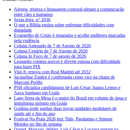
Alegria, tristeza e linguagem corporal afetam a comunicação
entre cães e humanos
Sexta-feira, n° 2036
O que a Bíblia ensina sobre enfrentar dificuldades com
dignidade
Evangelho de Cristo é reparador e acolhe mulheres marcadas
pela violência
Coluna Antenado de 7 de Agosto de 2026
Coluna Cenário de 7 de Agosto de 2026
Coluna In Foco de 7 de agosto de 2026
Leonardo compra porcos e diverte esposa com dificuldade
para fazer PIX
Vini Jr. renova com Real Madrid até 2032
Jacqueline Zaiden é confirmada como vice na chapa de
Marconi Perillo
PSB oficializa candidaturas de Luis Cesar, Isaura Lemos e
Aava Santiago em Goiás
Lago Serra da Mesa é o maior do Brasil em volume de água e
impulsiona turismo em Goiás
Goiânia pode ganhar duas novas unidades modulares de
saúde até o fim do ano
Festival Na Praia 2026 traz Titãs, Paralamas e Simone
Mendes no fim de semana
Daniel, Marconi, Wilder, Luís César e Luciana entram na