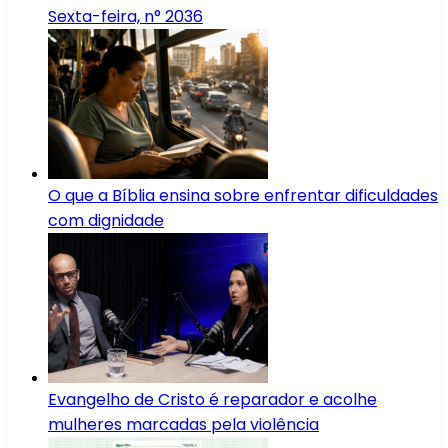
Sexta-feira, n° 2036
O que a Bíblia ensina sobre enfrentar dificuldades
com dignidade
Evangelho de Cristo é reparador e acolhe
mulheres marcadas pela violência