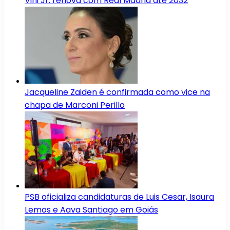
Vini Jr. renova com Real Madrid até 2032
Jacqueline Zaiden é confirmada como vice na
chapa de Marconi Perillo
PSB oficializa candidaturas de Luis Cesar, Isaura
Lemos e Aava Santiago em Goiás