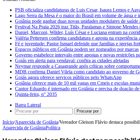
PSB oficializa candidaturas de Luis Cesar, Isaura Lemos e Aa
Lago Serra da Mesa é o maior do Brasil em volume de água e 
Goiânia pode ganhar duas novas unidades modulares de saúde a
Festival Na Praia 2026 traz Titãs, Paralamas e Simone Mendes
Daniel, Marconi, Wilder, Luís César e Luciana entram na corri
Valéria Pettersen confirma candidatura e aposta na experiência
Fé e juventude: Pastor Ismael defende que famílias e igrejas fo
Espaços públicos em Goiânia podem ser nomeados por marcas
Governo estabelece intervalo entre apostas e novas restrições pa
Goiás em alerta para vendaval: confira as cidades afetadas
Neymar responde a Casagrande após críticas sobre comportam
MDB confirma Daniel Vilela como candidato ao governo de G
Goiás agora oferece serviços públicos pelo WhatsApp
Goiânia oferece mais de 10 mil vagas em Cmeis e escolas muni
Cantor Eduardo é internado em Goiânia e precisa de doação de
Quinta-feira, n° 2035
Barra Lateral
Procurar por
Início
/
Aparecida de Goiânia
/
Vereador Gleison Flávio destaca possibil
Aparecida de Goiânia
Política