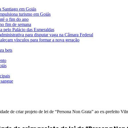
va Santiago em Goiás
impulsiona turismo em Goiás
té o fim do ano
 no fim de semana
da pelo Palácio das Esmeraldas
 administrativa para disputar vaga na Câmara Federal
rtaleçam vínculos para formar a nova geração
ra bets
ento
oiás
cipais
 sangue
idade de criar projeto de lei de “Persona Non Grata” ao ex-prefeito Vi