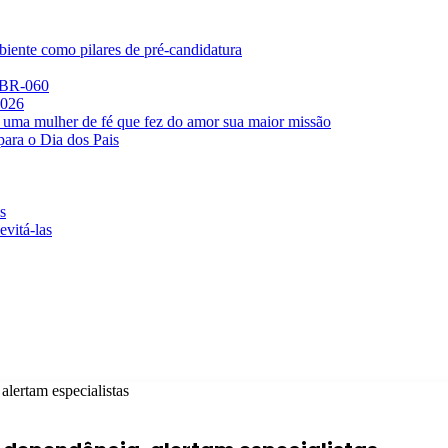
iente como pilares de pré-candidatura
a BR-060
2026
 uma mulher de fé que fez do amor sua maior missão
para o Dia dos Pais
s
evitá-las
lertam especialistas