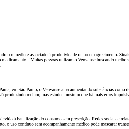
uando o remédio é associado à produtividade ou ao emagrecimento. Sina
 o medicamento. “Muitas pessoas utilizam o Venvanse buscando melhora
.
Paula, em São Paulo, o Venvanse atua aumentando substâncias como do
 produzindo melhor, mas estudos mostram que há mais erros impulsivos
s devido à banalização do consumo sem prescrição. Redes sociais e rel
anto, o uso contínuo sem acompanhamento médico pode mascarar transtor