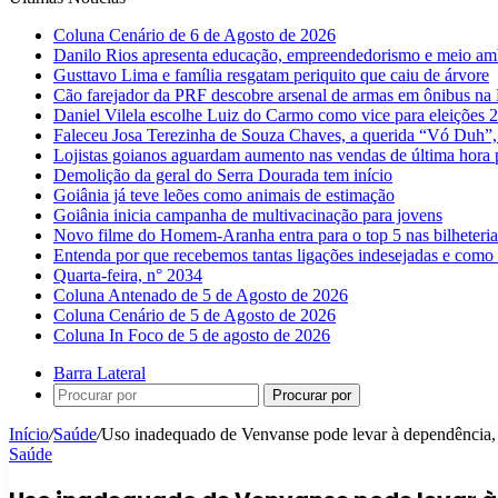
Coluna Cenário de 6 de Agosto de 2026
Danilo Rios apresenta educação, empreendedorismo e meio amb
Gusttavo Lima e família resgatam periquito que caiu de árvore
Cão farejador da PRF descobre arsenal de armas em ônibus n
Daniel Vilela escolhe Luiz do Carmo como vice para eleições 
Faleceu Josa Terezinha de Souza Chaves, a querida “Vó Duh”,
Lojistas goianos aguardam aumento nas vendas de última hora 
Demolição da geral do Serra Dourada tem início
Goiânia já teve leões como animais de estimação
Goiânia inicia campanha de multivacinação para jovens
Novo filme do Homem-Aranha entra para o top 5 nas bilheteria
Entenda por que recebemos tantas ligações indesejadas e como 
Quarta-feira, n° 2034
Coluna Antenado de 5 de Agosto de 2026
Coluna Cenário de 5 de Agosto de 2026
Coluna In Foco de 5 de agosto de 2026
Barra Lateral
Procurar por
Início
/
Saúde
/
Uso inadequado de Venvanse pode levar à dependência, a
Saúde