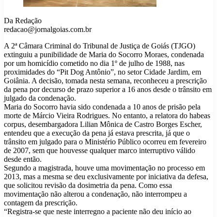
Da Redação
redacao@jornalgoias.com.br
A 2ª Câmara Criminal do Tribunal de Justiça de Goiás (TJGO)
extinguiu a punibilidade de Maria do Socorro Moraes, condenada
por um homicídio cometido no dia 1º de julho de 1988, nas
proximidades do “Pit Dog Antônio”, no setor Cidade Jardim, em
Goiânia. A decisão, tomada nesta semana, reconheceu a prescrição
da pena por decurso de prazo superior a 16 anos desde o trânsito em
julgado da condenação.
Maria do Socorro havia sido condenada a 10 anos de prisão pela
morte de Márcio Vieira Rodrigues. No entanto, a relatora do habeas
corpus, desembargadora Lilian Mônica de Castro Borges Escher,
entendeu que a execução da pena já estava prescrita, já que o
trânsito em julgado para o Ministério Público ocorreu em fevereiro
de 2007, sem que houvesse qualquer marco interruptivo válido
desde então.
Segundo a magistrada, houve uma movimentação no processo em
2013, mas a mesma se deu exclusivamente por iniciativa da defesa,
que solicitou revisão da dosimetria da pena. Como essa
movimentação não alterou a condenação, não interrompeu a
contagem da prescrição.
“Registra-se que neste interregno a paciente não deu início ao