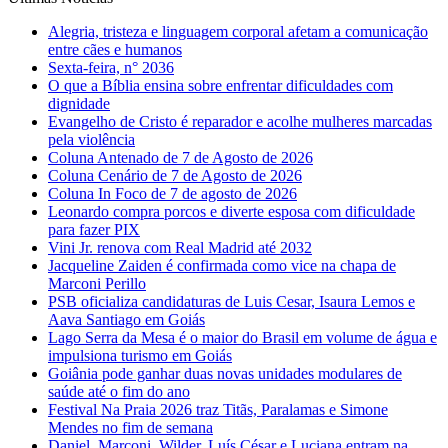
Alegria, tristeza e linguagem corporal afetam a comunicação
entre cães e humanos
Sexta-feira, n° 2036
O que a Bíblia ensina sobre enfrentar dificuldades com
dignidade
Evangelho de Cristo é reparador e acolhe mulheres marcadas
pela violência
Coluna Antenado de 7 de Agosto de 2026
Coluna Cenário de 7 de Agosto de 2026
Coluna In Foco de 7 de agosto de 2026
Leonardo compra porcos e diverte esposa com dificuldade
para fazer PIX
Vini Jr. renova com Real Madrid até 2032
Jacqueline Zaiden é confirmada como vice na chapa de
Marconi Perillo
PSB oficializa candidaturas de Luis Cesar, Isaura Lemos e
Aava Santiago em Goiás
Lago Serra da Mesa é o maior do Brasil em volume de água e
impulsiona turismo em Goiás
Goiânia pode ganhar duas novas unidades modulares de
saúde até o fim do ano
Festival Na Praia 2026 traz Titãs, Paralamas e Simone
Mendes no fim de semana
Daniel, Marconi, Wilder, Luís César e Luciana entram na