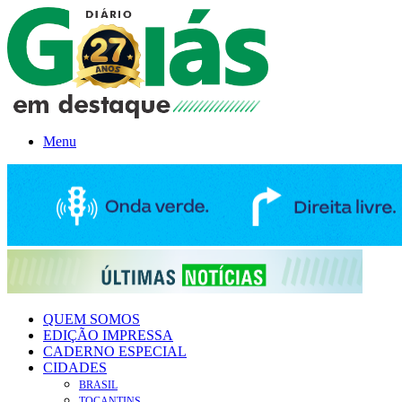
Menu
QUEM SOMOS
EDIÇÃO IMPRESSA
CADERNO ESPECIAL
CIDADES
BRASIL
TOCANTINS