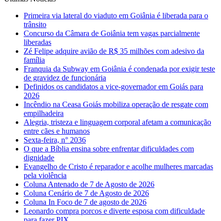
Primeira via lateral do viaduto em Goiânia é liberada para o
trânsito
Concurso da Câmara de Goiânia tem vagas parcialmente
liberadas
Zé Felipe adquire avião de R$ 35 milhões com adesivo da
família
Franquia da Subway em Goiânia é condenada por exigir teste
de gravidez de funcionária
Definidos os candidatos a vice-governador em Goiás para
2026
Incêndio na Ceasa Goiás mobiliza operação de resgate com
empilhadeira
Alegria, tristeza e linguagem corporal afetam a comunicação
entre cães e humanos
Sexta-feira, n° 2036
O que a Bíblia ensina sobre enfrentar dificuldades com
dignidade
Evangelho de Cristo é reparador e acolhe mulheres marcadas
pela violência
Coluna Antenado de 7 de Agosto de 2026
Coluna Cenário de 7 de Agosto de 2026
Coluna In Foco de 7 de agosto de 2026
Leonardo compra porcos e diverte esposa com dificuldade
para fazer PIX