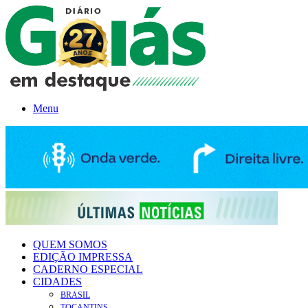
Menu
QUEM SOMOS
EDIÇÃO IMPRESSA
CADERNO ESPECIAL
CIDADES
BRASIL
TOCANTINS