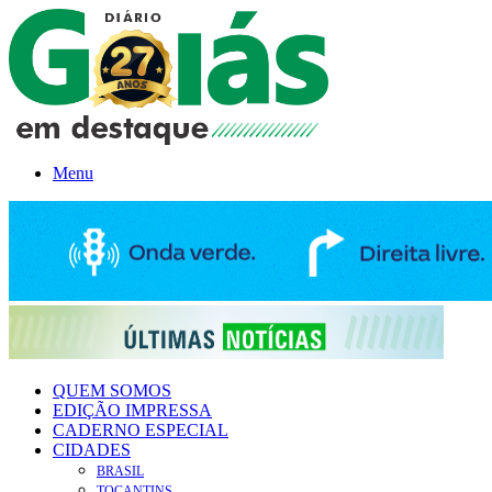
Menu
QUEM SOMOS
EDIÇÃO IMPRESSA
CADERNO ESPECIAL
CIDADES
BRASIL
TOCANTINS