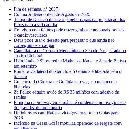
Fim de semana, n° 2037
Coluna Antenado de 8 de Agosto de 2026
Tempo de Decisão debate o papel dos pais na preparação dos
filhos para a vida adulta
Convívio com felinos pode trazer ganhos emocionais, sociais
e cardiovasculares
Deus pode usar o deserto para preparar o que ainda não
conseguimos enxergar
Candidatura de Gustavo Mendanha ao Senado é registrada na
Justiça Eleitoral
Hidrolândia é Show reúne Matheus e Kauan e Amado Batista
em setembro
Primeira via lateral do viaduto em Goiânia é liberada para o
trânsito
Concurso da Câmara de Goiânia tem vagas parcialmente
liberadas
Zé Felipe adquire avião de R$ 35 milhões com adesivo da
família
Franquia da Subway em Goiânia é condenada por exigir teste
de gravidez de funcionária
Definidos os candidatos a vice-governador em Goiás para
2026
Incêndio na Ceasa Goiás mobiliza operação de resgate com
empilhadeira