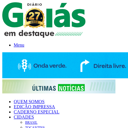
Menu
QUEM SOMOS
EDIÇÃO IMPRESSA
CADERNO ESPECIAL
CIDADES
BRASIL
TOCANTINS