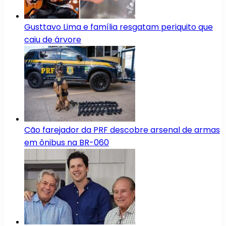
Gusttavo Lima e família resgatam periquito que
caiu de árvore
Cão farejador da PRF descobre arsenal de armas
em ônibus na BR-060