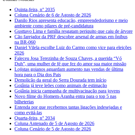
Quinta-feira, n° 2035
Coluna Cenário de 6 de Agosto de 2026
Danilo Rios apresenta educação, empreendedorismo e meio
ambiente como pilares de pré-candidatura
Gusttavo Lima e família resgatam periquito que caiu de árvore
Cão farejador da PRF descobre arsenal de armas em ônibus
na BR-060
Daniel Vilela escolhe Luiz do Carmo como vice para eleições
2026
Faleceu Josa Terezinha de Souza Chaves, a querida “Vó
Duh”, uma mulher de fé que fez do amor sua maior missão
Lojistas goianos aguardam aumento nas vendas de última
hora para o Dia dos Pais
Demolição da geral do Serra Dourada tem início
Goiânia já teve leões como animais de estimação
Goiânia inicia campanha de multivacinação para jovens
Novo filme do Homem-Aranha entra para o top 5 nas
bilheterias
Entenda por que recebemos tantas ligações indesejadas e
como evitá-las
Quarta-feira, n° 2034
Coluna Antenado de 5 de Agosto de 2026
Coluna Cenário de 5 de Agosto de 2026