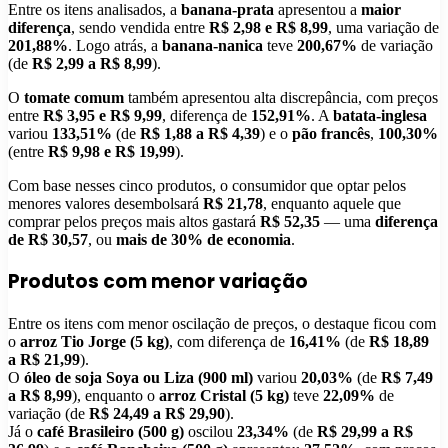
Entre os itens analisados, a
banana-prata
apresentou a
maior
diferença
, sendo vendida entre
R$ 2,98 e R$ 8,99
, uma variação de
201,88%
. Logo atrás, a
banana-nanica
teve
200,67%
de variação
(de
R$ 2,99 a R$ 8,99
).
O
tomate comum
também apresentou alta discrepância, com preços
entre
R$ 3,95 e R$ 9,99
, diferença de
152,91%
. A
batata-inglesa
variou
133,51%
(de
R$ 1,88 a R$ 4,39
) e o
pão francês
,
100,30%
(entre
R$ 9,98 e R$ 19,99
).
Com base nesses cinco produtos, o consumidor que optar pelos
menores valores desembolsará
R$ 21,78
, enquanto aquele que
comprar pelos preços mais altos gastará
R$ 52,35
— uma
diferença
de R$ 30,57
, ou
mais de 30% de economia
.
Produtos com menor variação
Entre os itens com menor oscilação de preços, o destaque ficou com
o
arroz Tio Jorge (5 kg)
, com diferença de
16,41%
(de
R$ 18,89
a R$ 21,99
).
O
óleo de soja Soya ou Liza (900 ml)
variou
20,03%
(de
R$ 7,49
a R$ 8,99
), enquanto o
arroz Cristal (5 kg)
teve
22,09%
de
variação (de
R$ 24,49 a R$ 29,90
).
Já o
café Brasileiro (500 g)
oscilou
23,34%
(de
R$ 29,99 a R$