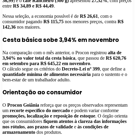
36,99
) e o
café Rancheiro (500 g)
apresentou
27,52%
, com preços
entre
R$ 34,89 e R$ 44,49
.
Nessa seleção, a economia possível é de
R$ 26,61
, com o
consumidor pagando
R$ 115,75
nos menores preços, contra
R$
142,36
nos maiores.
Cesta básica sobe 3,94% em novembro
Na comparação com o mês anterior, o Procon registrou
alta de
3,94% no valor total da cesta básica
, que passou de
R$ 620,76
em setembro para R$ 645,22 em novembro
.
O cálculo segue os critérios do
Decreto-Lei nº 399
, que define a
quantidade mínima de alimentos necessária
para o sustento e o
bem-estar de um trabalhador adulto.
Orientação ao consumidor
O
Procon Goiânia
reforça que os preços observados representam
um
recorte específico do mercado
e podem variar conforme
promoções, localização e reposição de estoque
. O órgão orienta
que os consumidores
fiquem atentos à clareza das informações
nos rótulos
,
aos prazos de validade
e
às condições de
armazenamento
dos produtos.