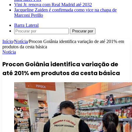
Vini Jr. renova com Real Madrid até 2032
Jacqueline Zaiden é confirmada como vice na chapa de
Marconi Perillo
Barra Lateral
Procurar por
Início
/
Notícia
/
Procon Goiânia identifica variação de até 201% em
produtos da cesta básica
Notícia
Procon Goiânia identifica variação de
até 201% em produtos da cesta básica