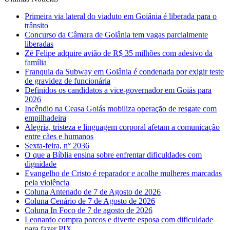
Primeira via lateral do viaduto em Goiânia é liberada para o
trânsito
Concurso da Câmara de Goiânia tem vagas parcialmente
liberadas
Zé Felipe adquire avião de R$ 35 milhões com adesivo da
família
Franquia da Subway em Goiânia é condenada por exigir teste
de gravidez de funcionária
Definidos os candidatos a vice-governador em Goiás para
2026
Incêndio na Ceasa Goiás mobiliza operação de resgate com
empilhadeira
Alegria, tristeza e linguagem corporal afetam a comunicação
entre cães e humanos
Sexta-feira, n° 2036
O que a Bíblia ensina sobre enfrentar dificuldades com
dignidade
Evangelho de Cristo é reparador e acolhe mulheres marcadas
pela violência
Coluna Antenado de 7 de Agosto de 2026
Coluna Cenário de 7 de Agosto de 2026
Coluna In Foco de 7 de agosto de 2026
Leonardo compra porcos e diverte esposa com dificuldade
para fazer PIX