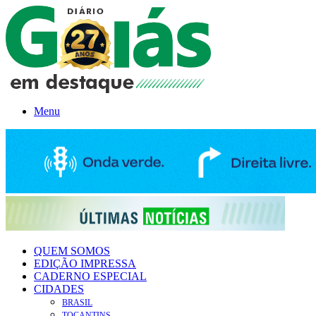
Menu
QUEM SOMOS
EDIÇÃO IMPRESSA
CADERNO ESPECIAL
CIDADES
BRASIL
TOCANTINS