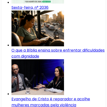
Sexta-feira, n° 2036
O que a Bíblia ensina sobre enfrentar dificuldades
com dignidade
Evangelho de Cristo é reparador e acolhe
mulheres marcadas pela violência