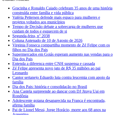
Gracinha e Ronaldo Caiado celebram 35 anos de uma história
construída entre família e vida pública
Valéria Pettersen defende mais espaço para mulheres e
projetos voltados aos municípios
Tempo de Decisão debate a sobrecarga de mulheres que
cuidam de todos e esquecem de si
Segunda-feira, n° 2038
Coluna Antenado de 10 de Agosto de 2026
Virginia Fonseca compartilha momento de Zé Felipe com os
filhos no Dia dos Pais
Supermercados em Goiás esperam aumento nas vendas para o
Dia dos Pais
Entenda a diferença entre CNH suspensa e cassada
Zé Felipe apresenta novo jato de R$ 35 milhões ao pai
Leonardo
Cantor sertanejo Eduardo luta contra leucemia com apoio da
família
Dia dos Pais: história e consolidação no Brasil
Ana Castela surpreende ao dançar com DJ Jiraya Uai em
Rondônia
Adolescente goiana desaparecida na França é encontrada,
afirma família
Pai de Lionel Messi, Jorge Horácio, morre aos 68 anos na
Argentina