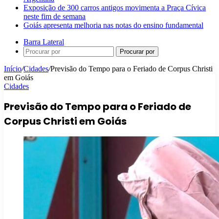
Exposição de 300 carros antigos movimenta a Praça Cívica
neste fim de semana
Goiás apresenta melhoria nas notas do ensino fundamental
Barra Lateral
Procurar por
Início
/
Cidades
/
Previsão do Tempo para o Feriado de Corpus Christi
em Goiás
Cidades
Previsão do Tempo para o Feriado de
Corpus Christi em Goiás