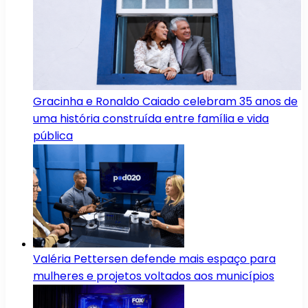
Gracinha e Ronaldo Caiado celebram 35 anos de
uma história construída entre família e vida
pública
Valéria Pettersen defende mais espaço para
mulheres e projetos voltados aos municípios