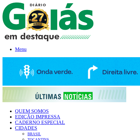
Menu
QUEM SOMOS
EDIÇÃO IMPRESSA
CADERNO ESPECIAL
CIDADES
BRASIL
TOCANTINS