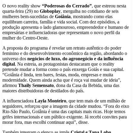
O novo reality show
“Poderosas do Cerrado”
, que estreou nesta
quarta-feira (29) no
Globoplay
, mergulha no cotidiano de seis
mulheres bem-sucedidas de
Goiânia
, mostrando como elas
equilibram carreira, família e vida social. Com dez episódios, a
produção apresenta o lado glamouroso, empreendedor e humano de
empresárias e influenciadoras que representam o novo perfil da
mulher do Centro-Oeste.
A proposta do programa é revelar um retrato autêntico do poder
feminino e do desenvolvimento econômico da região, abordando o
universo dos
negócios de luxo, do agronegócio e da influência
digital
. Na estreia, as protagonistas destacaram que o reality
pretende mudar a forma como o país enxerga Goiás e sua capital.
“Goiânia é linda, tem bares, festas, moda, empresas e muita
modernidade. Quem ainda acha que é roça vai mudar de ideia”,
afirmou
Thaily Semensato
, dona da Casa da Bebida, uma das
maiores distribuidoras de destilados do país.
A influenciadora
Layla Monteiro
, que tem mais de um milhão de
seguidores, reforçou que a imagem da cidade mudou. “Fora do eixo
Rio-São Paulo, Goiânia é uma das capitais mais ricas. Hoje temos
grifes internacionais e um público exigente. Já recebi convites para
morar fora, mas escolhi continuar aqui”, disse.
Também integram o elenco as irmãs
Cristal e Tana Lobo
,