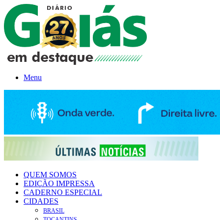
Menu
QUEM SOMOS
EDIÇÃO IMPRESSA
CADERNO ESPECIAL
CIDADES
BRASIL
TOCANTINS