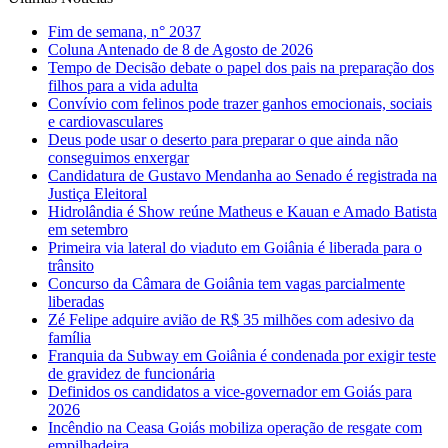
Fim de semana, n° 2037
Coluna Antenado de 8 de Agosto de 2026
Tempo de Decisão debate o papel dos pais na preparação dos
filhos para a vida adulta
Convívio com felinos pode trazer ganhos emocionais, sociais
e cardiovasculares
Deus pode usar o deserto para preparar o que ainda não
conseguimos enxergar
Candidatura de Gustavo Mendanha ao Senado é registrada na
Justiça Eleitoral
Hidrolândia é Show reúne Matheus e Kauan e Amado Batista
em setembro
Primeira via lateral do viaduto em Goiânia é liberada para o
trânsito
Concurso da Câmara de Goiânia tem vagas parcialmente
liberadas
Zé Felipe adquire avião de R$ 35 milhões com adesivo da
família
Franquia da Subway em Goiânia é condenada por exigir teste
de gravidez de funcionária
Definidos os candidatos a vice-governador em Goiás para
2026
Incêndio na Ceasa Goiás mobiliza operação de resgate com
empilhadeira