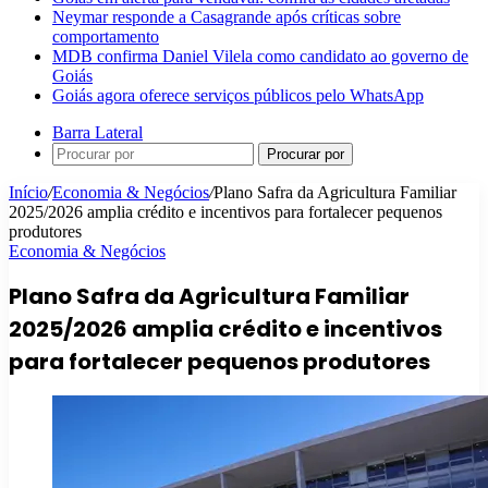
Neymar responde a Casagrande após críticas sobre
comportamento
MDB confirma Daniel Vilela como candidato ao governo de
Goiás
Goiás agora oferece serviços públicos pelo WhatsApp
Barra Lateral
Procurar por
Início
/
Economia & Negócios
/
Plano Safra da Agricultura Familiar
2025/2026 amplia crédito e incentivos para fortalecer pequenos
produtores
Economia & Negócios
Plano Safra da Agricultura Familiar
2025/2026 amplia crédito e incentivos
para fortalecer pequenos produtores