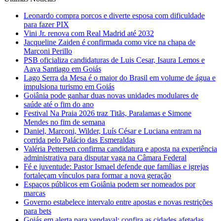
Leonardo compra porcos e diverte esposa com dificuldade
para fazer PIX
Vini Jr. renova com Real Madrid até 2032
Jacqueline Zaiden é confirmada como vice na chapa de
Marconi Perillo
PSB oficializa candidaturas de Luis Cesar, Isaura Lemos e
Aava Santiago em Goiás
Lago Serra da Mesa é o maior do Brasil em volume de água e
impulsiona turismo em Goiás
Goiânia pode ganhar duas novas unidades modulares de
saúde até o fim do ano
Festival Na Praia 2026 traz Titãs, Paralamas e Simone
Mendes no fim de semana
Daniel, Marconi, Wilder, Luís César e Luciana entram na
corrida pelo Palácio das Esmeraldas
Valéria Pettersen confirma candidatura e aposta na experiência
administrativa para disputar vaga na Câmara Federal
Fé e juventude: Pastor Ismael defende que famílias e igrejas
fortaleçam vínculos para formar a nova geração
Espaços públicos em Goiânia podem ser nomeados por
marcas
Governo estabelece intervalo entre apostas e novas restrições
para bets
Goiás em alerta para vendaval: confira as cidades afetadas