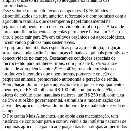
ampliar o acesso à mecanização adequada ao tamanho das
propriedades.
Esse volume recorde de recursos supera os R$ 76 bilhões
disponibilizados na safra anterior, reforçando o compromisso com a
agricultura familiar, que desempenha papel fundamental na
segurança alimentar e no desenvolvimento rural do país. A taxa de
juros para financiamentos agrícolas permanece baixa, em 3% ao
ano, e pode cair para 2% em cultivos orgânicos ou agroecológicos,
incentivando práticas mais sustentáveis.
O programa inclui linhas específicas para agroecologia, irrigação
sustentável, adaptação às mudanças climáticas, quintais produtivos e
conectividade no campo. Destacam-se condições especiais de
microcrédito para mulheres rurais, com juros de 0,5% ao ano e
bônus de adimplência entre 25% e 40%, focando em sistemas
produtivos integrados que unem hortas, pomares e criação de
pequenos animais, promovendo autonomia e geração de renda.
A ampliação do limite para aquisição de máquinas e equipamentos
menores, de R$ 50 mil para R$ 100 mil, com juros de 2,5%, e a
oferta de crédito para máquinas maiores, até R$ 250 mil, com taxa
de 5% e subsídio governamental, estimulam a modernização das
atividades agrícolas, elevando produtividade e qualidade de vida no
campo.
O Programa Mais Alimentos, que apoia essa mecanização, tem
histórico de contribuir para a sobrevivência da indústria nacional de
máquinas agrícolas e para a adequação das tecnologias ao perfil dos