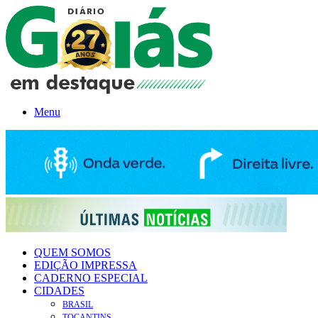
Menu
QUEM SOMOS
EDIÇÃO IMPRESSA
CADERNO ESPECIAL
CIDADES
BRASIL
TOCANTINS