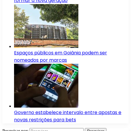
formar a nova geração
Espaços públicos em Goiânia podem ser
nomeados por marcas
Governo estabelece intervalo entre apostas e
novas restrições para bets
Pesquisar por: