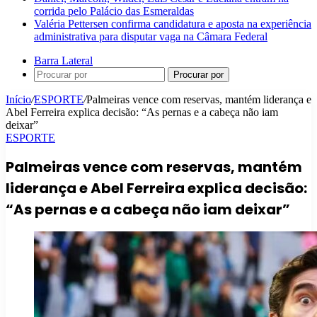
corrida pelo Palácio das Esmeraldas
Valéria Pettersen confirma candidatura e aposta na experiência
administrativa para disputar vaga na Câmara Federal
Barra Lateral
Procurar por
Início
/
ESPORTE
/
Palmeiras vence com reservas, mantém liderança e
Abel Ferreira explica decisão: “As pernas e a cabeça não iam
deixar”
ESPORTE
Palmeiras vence com reservas, mantém
liderança e Abel Ferreira explica decisão:
“As pernas e a cabeça não iam deixar”