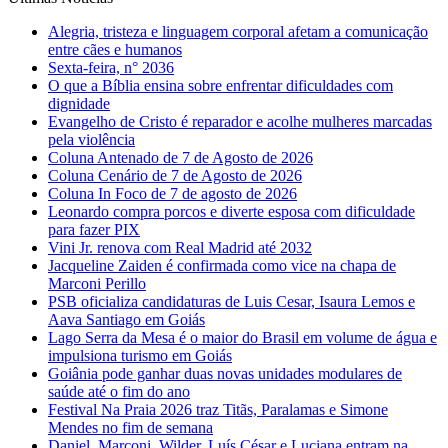
Alegria, tristeza e linguagem corporal afetam a comunicação
entre cães e humanos
Sexta-feira, n° 2036
O que a Bíblia ensina sobre enfrentar dificuldades com
dignidade
Evangelho de Cristo é reparador e acolhe mulheres marcadas
pela violência
Coluna Antenado de 7 de Agosto de 2026
Coluna Cenário de 7 de Agosto de 2026
Coluna In Foco de 7 de agosto de 2026
Leonardo compra porcos e diverte esposa com dificuldade
para fazer PIX
Vini Jr. renova com Real Madrid até 2032
Jacqueline Zaiden é confirmada como vice na chapa de
Marconi Perillo
PSB oficializa candidaturas de Luis Cesar, Isaura Lemos e
Aava Santiago em Goiás
Lago Serra da Mesa é o maior do Brasil em volume de água e
impulsiona turismo em Goiás
Goiânia pode ganhar duas novas unidades modulares de
saúde até o fim do ano
Festival Na Praia 2026 traz Titãs, Paralamas e Simone
Mendes no fim de semana
Daniel, Marconi, Wilder, Luís César e Luciana entram na