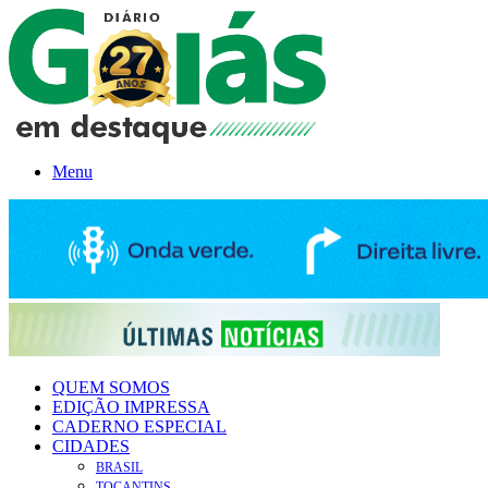
Menu
QUEM SOMOS
EDIÇÃO IMPRESSA
CADERNO ESPECIAL
CIDADES
BRASIL
TOCANTINS