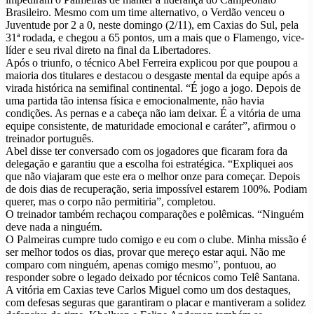
Brasileiro. Mesmo com um time alternativo, o Verdão venceu o
Juventude por 2 a 0, neste domingo (2/11), em Caxias do Sul, pela
31ª rodada, e chegou a 65 pontos, um a mais que o Flamengo, vice-
líder e seu rival direto na final da Libertadores.
Após o triunfo, o técnico Abel Ferreira explicou por que poupou a
maioria dos titulares e destacou o desgaste mental da equipe após a
virada histórica na semifinal continental. “É jogo a jogo. Depois de
uma partida tão intensa física e emocionalmente, não havia
condições. As pernas e a cabeça não iam deixar. É a vitória de uma
equipe consistente, de maturidade emocional e caráter”, afirmou o
treinador português.
Abel disse ter conversado com os jogadores que ficaram fora da
delegação e garantiu que a escolha foi estratégica. “Expliquei aos
que não viajaram que este era o melhor onze para começar. Depois
de dois dias de recuperação, seria impossível estarem 100%. Podiam
querer, mas o corpo não permitiria”, completou.
O treinador também rechaçou comparações e polêmicas. “Ninguém
deve nada a ninguém.
O Palmeiras cumpre tudo comigo e eu com o clube. Minha missão é
ser melhor todos os dias, provar que mereço estar aqui. Não me
comparo com ninguém, apenas comigo mesmo”, pontuou, ao
responder sobre o legado deixado por técnicos como Telê Santana.
A vitória em Caxias teve Carlos Miguel como um dos destaques,
com defesas seguras que garantiram o placar e mantiveram a solidez