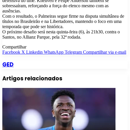
defensiva do time. Khellven e Felipe Anderson também se
sobressaíram, reforçando a força do elenco mesmo com as
ausências.
Com o resultado, o Palmeiras segue firme na disputa simultânea de
títulos no Brasileirão e na Libertadores, mantendo o foco em uma
temporada que pode ser histórica.
O próximo desafio será nesta quinta-feira (6), às 21h30, contra o
Santos, no Allianz Parque, pela 32ª rodada.
Compartilhar
Facebook
X
Linkedin
WhatsApp
Telegram
Compartilhar via e-mail
GED
Artigos relacionados