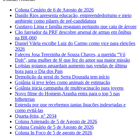
Coluna Cenário de 6 de Agosto de 2026
Danilo Rios apresenta educação, empreendedorismo e meio
ambiente como pilares de pré-candidatura
Gusttavo Lima e família resgatam periquito que caiu de árvore
Cão farejador da PRF descobre arsenal de armas em ônibus
na BR-060
Daniel Vilela escolhe Luiz do Carmo como vice para eleições
2026
Faleceu Josa Terezinha de Souza Chaves, a querida “Vó
Duh”, uma mulher de fé que fez do amor sua maior missão
Lojistas goianos aguardam aumento nas vendas de última
hora para o Dia dos Pais
Demolição da geral do Serra Dourada tem início
Goiânia já teve leões como animais de estimação
Goiânia inicia campanha de multivacinação para jovens
Novo filme do Homem-Aranha entra para o top 5 nas
bilheterias
Entenda por que recebemos tantas ligações indesejadas e
como evitá-las
Quarta-feira, n° 2034
Coluna Antenado de 5 de Agosto de 2026
Coluna Cenário de 5 de Agosto de 2026
Coluna In Foco de 5 de agosto de 2026