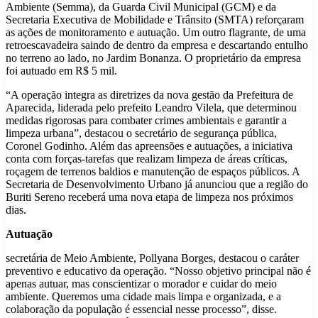
Ambiente (Semma), da Guarda Civil Municipal (GCM) e da
Secretaria Executiva de Mobilidade e Trânsito (SMTA) reforçaram
as ações de monitoramento e autuação. Um outro flagrante, de uma
retroescavadeira saindo de dentro da empresa e descartando entulho
no terreno ao lado, no Jardim Bonanza. O proprietário da empresa
foi autuado em R$ 5 mil.
“A operação integra as diretrizes da nova gestão da Prefeitura de
Aparecida, liderada pelo prefeito Leandro Vilela, que determinou
medidas rigorosas para combater crimes ambientais e garantir a
limpeza urbana”, destacou o secretário de segurança pública,
Coronel Godinho. Além das apreensões e autuações, a iniciativa
conta com forças-tarefas que realizam limpeza de áreas críticas,
roçagem de terrenos baldios e manutenção de espaços públicos. A
Secretaria de Desenvolvimento Urbano já anunciou que a região do
Buriti Sereno receberá uma nova etapa de limpeza nos próximos
dias.
Autuação
secretária de Meio Ambiente, Pollyana Borges, destacou o caráter
preventivo e educativo da operação. “Nosso objetivo principal não é
apenas autuar, mas conscientizar o morador e cuidar do meio
ambiente. Queremos uma cidade mais limpa e organizada, e a
colaboração da população é essencial nesse processo”, disse.