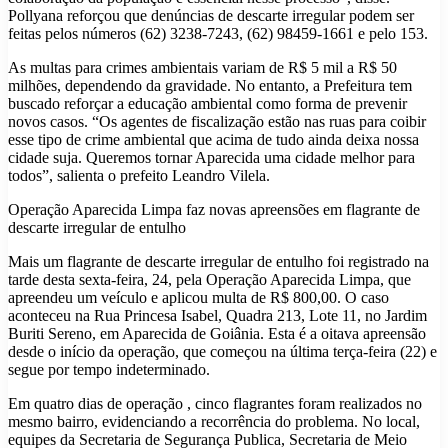
Pollyana reforçou que denúncias de descarte irregular podem ser
feitas pelos números (62) 3238-7243, (62) 98459-1661 e pelo 153.
As multas para crimes ambientais variam de R$ 5 mil a R$ 50
milhões, dependendo da gravidade. No entanto, a Prefeitura tem
buscado reforçar a educação ambiental como forma de prevenir
novos casos. “Os agentes de fiscalização estão nas ruas para coibir
esse tipo de crime ambiental que acima de tudo ainda deixa nossa
cidade suja. Queremos tornar Aparecida uma cidade melhor para
todos”, salienta o prefeito Leandro Vilela.
Operação Aparecida Limpa faz novas apreensões em flagrante de
descarte irregular de entulho
Mais um flagrante de descarte irregular de entulho foi registrado na
tarde desta sexta-feira, 24, pela Operação Aparecida Limpa, que
apreendeu um veículo e aplicou multa de R$ 800,00. O caso
aconteceu na Rua Princesa Isabel, Quadra 213, Lote 11, no Jardim
Buriti Sereno, em Aparecida de Goiânia. Esta é a oitava apreensão
desde o início da operação, que começou na última terça-feira (22) e
segue por tempo indeterminado.
Em quatro dias de operação , cinco flagrantes foram realizados no
mesmo bairro, evidenciando a recorrência do problema. No local,
equipes da Secretaria de Segurança Publica, Secretaria de Meio