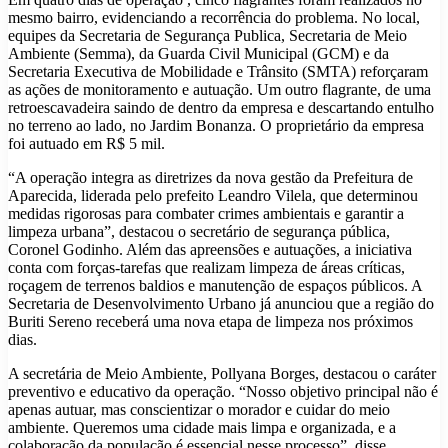
mesmo bairro, evidenciando a recorrência do problema. No local,
equipes da Secretaria de Segurança Publica, Secretaria de Meio
Ambiente (Semma), da Guarda Civil Municipal (GCM) e da
Secretaria Executiva de Mobilidade e Trânsito (SMTA) reforçaram
as ações de monitoramento e autuação. Um outro flagrante, de uma
retroescavadeira saindo de dentro da empresa e descartando entulho
no terreno ao lado, no Jardim Bonanza. O proprietário da empresa
foi autuado em R$ 5 mil.
“A operação integra as diretrizes da nova gestão da Prefeitura de
Aparecida, liderada pelo prefeito Leandro Vilela, que determinou
medidas rigorosas para combater crimes ambientais e garantir a
limpeza urbana”, destacou o secretário de segurança pública,
Coronel Godinho. Além das apreensões e autuações, a iniciativa
conta com forças-tarefas que realizam limpeza de áreas críticas,
roçagem de terrenos baldios e manutenção de espaços públicos. A
Secretaria de Desenvolvimento Urbano já anunciou que a região do
Buriti Sereno receberá uma nova etapa de limpeza nos próximos
dias.
A secretária de Meio Ambiente, Pollyana Borges, destacou o caráter
preventivo e educativo da operação. “Nosso objetivo principal não é
apenas autuar, mas conscientizar o morador e cuidar do meio
ambiente. Queremos uma cidade mais limpa e organizada, e a
colaboração da população é essencial nesse processo”, disse.