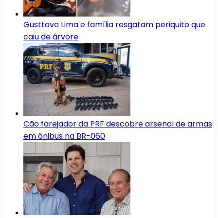
Gusttavo Lima e família resgatam periquito que
caiu de árvore
Cão farejador da PRF descobre arsenal de armas
em ônibus na BR-060