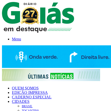
Menu
QUEM SOMOS
EDIÇÃO IMPRESSA
CADERNO ESPECIAL
CIDADES
BRASIL
TOCANTINS