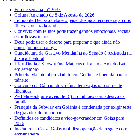
Fim de semana, n° 2037
Coluna Antenado de 8 de Agosto de 2026
Tempo de Decisão debate o papel dos pais na preparação dos
filhos para a vida adulta
Convívio com felinos pode trazer ganhos emocionais, sociais
e cardiovasculares
Deus pode usar o deserto para preparar o que ainda não
conseguimos enxergar
Candidatura de Gustavo Mendanha ao Senado é registrada na
Justiça Eleitoral
Hidrolândia é Show reúne Matheus e Kauan e Amado Batista
em setembro
Primeira via lateral do viaduto em Goiânia é liberada para o
trânsito
Concurso da Câmara de Goiânia tem vagas parcialmente
liberadas
Zé Felipe adquire avião de R$ 35 milhões com adesivo da
família
Franquia da Subway em Goiânia é condenada por exigir teste
de gravidez de funcionária
Definidos os candidatos a vice-governador em Goiás para
2026
Incêndio na Ceasa Goiás mobiliza operação de resgate com
empilhadeira