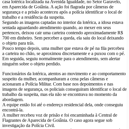
casa lotérica localizada na Avenida Igualdade, no Setor Garavelo,
em Aparecida de Goiânia. A ação foi flagrada por câmeras de
segurança e a prisão aconteceu após a polícia identificar o local de
trabalho e a residência da suspeita.
Segundo as imagens captadas no interior da lotérica, a idosa estava
sentada aguardando atendimento quando, ao mexer em seus
pertences, deixou cair uma carteira contendo aproximadamente R$
700 em dinheiro. Sem perceber a queda, ela saiu do local deixando
o objeto para trás.
Pouco tempo depois, uma mulher que estava de pé na fila percebeu
a carteira no chão, se aproximou discretamente e a puxou com o pé.
Em seguida, seguiu normalmente para o atendimento, sem alertar
ninguém sobre o objeto perdido.
Funcionários da lotérica, atentos ao movimento e ao comportamento
suspeito da mulher, acompanharam a cena pelas câmeras e
acionaram a Polícia Militar. Com base nos depoimentos e nas
imagens de segurança, os policiais conseguiram identificar o local de
trabalho da suspeita, mas ela não se encontrava no momento da
abordagem.
A equipe então foi até o endereço residencial dela, onde conseguiu
encontrá-la.
A mulher recebeu voz de prisão e foi encaminhada à Central de
Flagrantes de Aparecida de Goiânia. O caso agora segue sob
investigação da Polícia Civil.