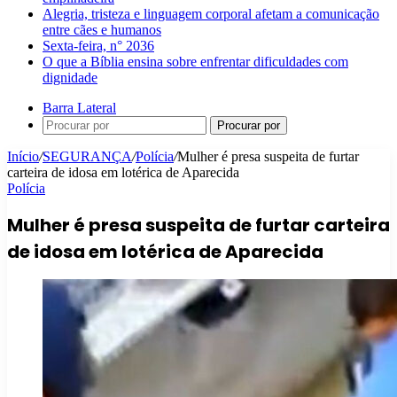
Alegria, tristeza e linguagem corporal afetam a comunicação
entre cães e humanos
Sexta-feira, n° 2036
O que a Bíblia ensina sobre enfrentar dificuldades com
dignidade
Barra Lateral
Procurar por
Início
/
SEGURANÇA
/
Polícia
/
Mulher é presa suspeita de furtar
carteira de idosa em lotérica de Aparecida
Polícia
Mulher é presa suspeita de furtar carteira
de idosa em lotérica de Aparecida