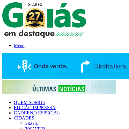
Menu
QUEM SOMOS
EDIÇÃO IMPRESSA
CADERNO ESPECIAL
CIDADES
BRASIL
TOCANTINS