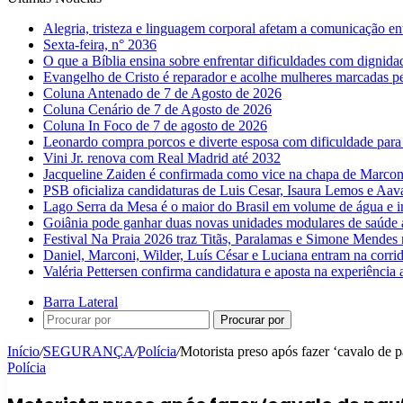
Alegria, tristeza e linguagem corporal afetam a comunicação e
Sexta-feira, n° 2036
O que a Bíblia ensina sobre enfrentar dificuldades com dignida
Evangelho de Cristo é reparador e acolhe mulheres marcadas pe
Coluna Antenado de 7 de Agosto de 2026
Coluna Cenário de 7 de Agosto de 2026
Coluna In Foco de 7 de agosto de 2026
Leonardo compra porcos e diverte esposa com dificuldade para
Vini Jr. renova com Real Madrid até 2032
Jacqueline Zaiden é confirmada como vice na chapa de Marconi
PSB oficializa candidaturas de Luis Cesar, Isaura Lemos e Aa
Lago Serra da Mesa é o maior do Brasil em volume de água e 
Goiânia pode ganhar duas novas unidades modulares de saúde a
Festival Na Praia 2026 traz Titãs, Paralamas e Simone Mendes
Daniel, Marconi, Wilder, Luís César e Luciana entram na corri
Valéria Pettersen confirma candidatura e aposta na experiência
Barra Lateral
Procurar por
Início
/
SEGURANÇA
/
Polícia
/
Motorista preso após fazer ‘cavalo de 
Polícia