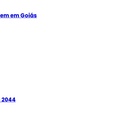
ovem em Goiás
m 2044