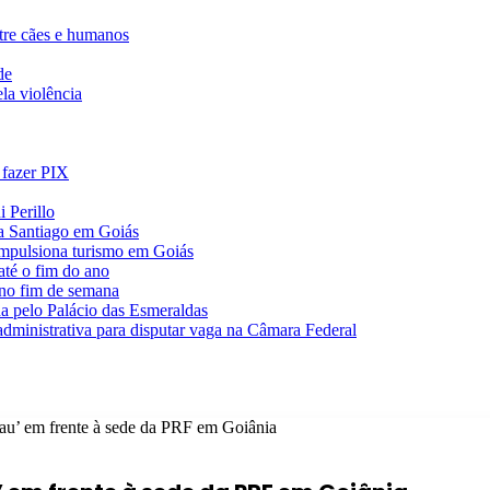
ntre cães e humanos
de
la violência
 fazer PIX
 Perillo
va Santiago em Goiás
impulsiona turismo em Goiás
té o fim do ano
 no fim de semana
da pelo Palácio das Esmeraldas
 administrativa para disputar vaga na Câmara Federal
pau’ em frente à sede da PRF em Goiânia