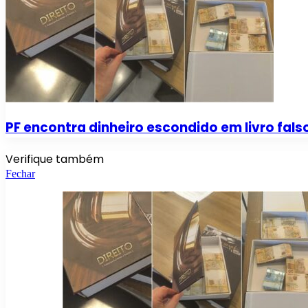
PF encontra dinheiro escondido em livro fa
Verifique também
Fechar