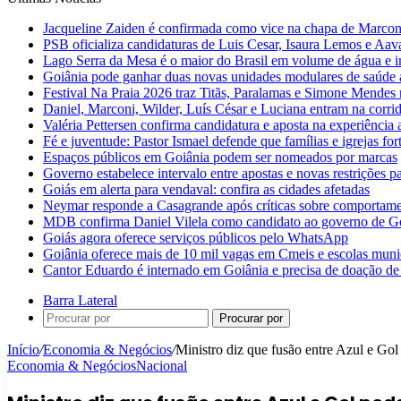
Jacqueline Zaiden é confirmada como vice na chapa de Marconi
PSB oficializa candidaturas de Luis Cesar, Isaura Lemos e Aa
Lago Serra da Mesa é o maior do Brasil em volume de água e 
Goiânia pode ganhar duas novas unidades modulares de saúde a
Festival Na Praia 2026 traz Titãs, Paralamas e Simone Mendes
Daniel, Marconi, Wilder, Luís César e Luciana entram na corri
Valéria Pettersen confirma candidatura e aposta na experiência
Fé e juventude: Pastor Ismael defende que famílias e igrejas fo
Espaços públicos em Goiânia podem ser nomeados por marcas
Governo estabelece intervalo entre apostas e novas restrições pa
Goiás em alerta para vendaval: confira as cidades afetadas
Neymar responde a Casagrande após críticas sobre comportam
MDB confirma Daniel Vilela como candidato ao governo de G
Goiás agora oferece serviços públicos pelo WhatsApp
Goiânia oferece mais de 10 mil vagas em Cmeis e escolas muni
Cantor Eduardo é internado em Goiânia e precisa de doação de
Barra Lateral
Procurar por
Início
/
Economia & Negócios
/
Ministro diz que fusão entre Azul e Go
Economia & Negócios
Nacional