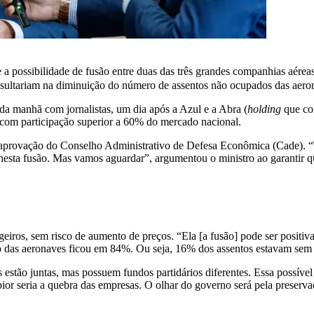
ue a possibilidade de fusão entre duas das três grandes companhias aérea
e resultariam na diminuição do número de assentos não ocupados das aero
é da manhã com jornalistas, um dia após a Azul e a Abra (
holding
que co
 com participação superior a 60% do mercado nacional.
, da aprovação do Conselho Administrativo de Defesa Econômica (Cade)
nesta fusão. Mas vamos aguardar”, argumentou o ministro ao garantir q
ageiros, sem risco de aumento de preços. “Ela [a fusão] pode ser positi
ão das aeronaves ficou em 84%. Ou seja, 16% dos assentos estavam sem 
estão juntas, mas possuem fundos partidários diferentes. Essa possível
or seria a quebra das empresas. O olhar do governo será pela preserva