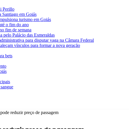
 Perillo
va Santiago em Goiás
impulsiona turismo em Goiás
té o fim do ano
 no fim de semana
da pelo Palácio das Esmeraldas
 administrativa para disputar vaga na Câmara Federal
rtaleçam vínculos para formar a nova geração
ra bets
ento
oiás
cipais
 sangue
l pode reduzir preço de passagem