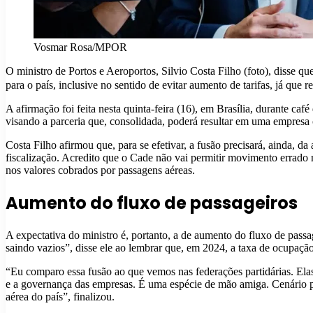
Vosmar Rosa/MPOR
O ministro de Portos e Aeroportos, Silvio Costa Filho (foto), disse q
para o país, inclusive no sentido de evitar aumento de tarifas, já qu
A afirmação foi feita nesta quinta-feira (16), em Brasília, durante caf
visando a parceria que, consolidada, poderá resultar em uma empresa
Costa Filho afirmou que, para se efetivar, a fusão precisará, ainda
fiscalização. Acredito que o Cade não vai permitir movimento errado 
nos valores cobrados por passagens aéreas.
Aumento do fluxo de passageiros
A expectativa do ministro é, portanto, a de aumento do fluxo de pass
saindo vazios”, disse ele ao lembrar que, em 2024, a taxa de ocupaç
“Eu comparo essa fusão ao que vemos nas federações partidárias. Elas 
e a governança das empresas. É uma espécie de mão amiga. Cenário pi
aérea do país”, finalizou.