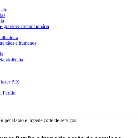
sito
das
ia
e gravidez de funcionária
ilhadeira
ntre cães e humanos
de
la violência
 fazer PIX
 Perillo
o Super Barão e impede corte de serviços