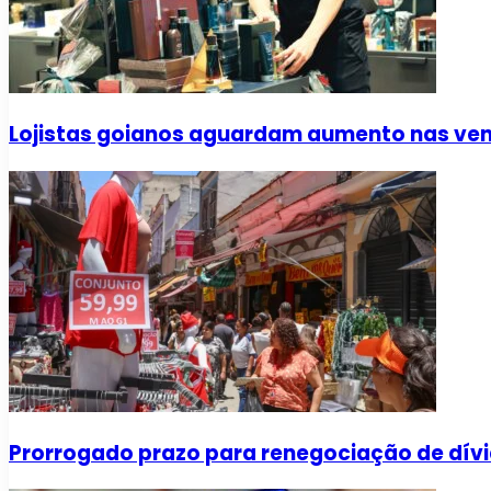
Lojistas goianos aguardam aumento nas vend
Prorrogado prazo para renegociação de dívi