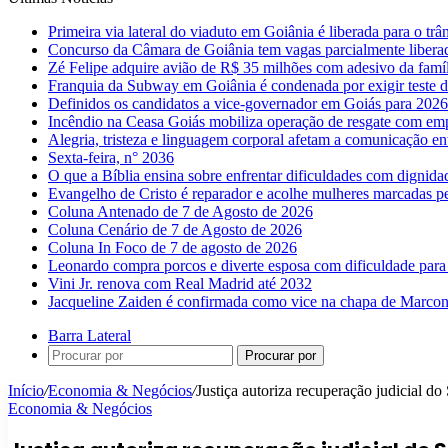
Primeira via lateral do viaduto em Goiânia é liberada para o trân
Concurso da Câmara de Goiânia tem vagas parcialmente libera
Zé Felipe adquire avião de R$ 35 milhões com adesivo da famíl
Franquia da Subway em Goiânia é condenada por exigir teste d
Definidos os candidatos a vice-governador em Goiás para 2026
Incêndio na Ceasa Goiás mobiliza operação de resgate com emp
Alegria, tristeza e linguagem corporal afetam a comunicação e
Sexta-feira, n° 2036
O que a Bíblia ensina sobre enfrentar dificuldades com dignida
Evangelho de Cristo é reparador e acolhe mulheres marcadas pe
Coluna Antenado de 7 de Agosto de 2026
Coluna Cenário de 7 de Agosto de 2026
Coluna In Foco de 7 de agosto de 2026
Leonardo compra porcos e diverte esposa com dificuldade para
Vini Jr. renova com Real Madrid até 2032
Jacqueline Zaiden é confirmada como vice na chapa de Marconi
Barra Lateral
Procurar por
Início
/
Economia & Negócios
/
Justiça autoriza recuperação judicial d
Economia & Negócios