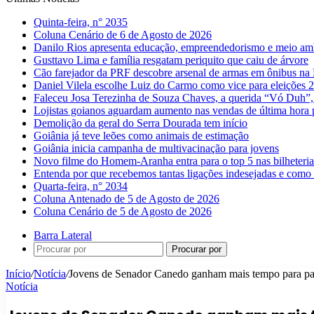
Quinta-feira, n° 2035
Coluna Cenário de 6 de Agosto de 2026
Danilo Rios apresenta educação, empreendedorismo e meio amb
Gusttavo Lima e família resgatam periquito que caiu de árvore
Cão farejador da PRF descobre arsenal de armas em ônibus n
Daniel Vilela escolhe Luiz do Carmo como vice para eleições 
Faleceu Josa Terezinha de Souza Chaves, a querida “Vó Duh”,
Lojistas goianos aguardam aumento nas vendas de última hora 
Demolição da geral do Serra Dourada tem início
Goiânia já teve leões como animais de estimação
Goiânia inicia campanha de multivacinação para jovens
Novo filme do Homem-Aranha entra para o top 5 nas bilheteria
Entenda por que recebemos tantas ligações indesejadas e como 
Quarta-feira, n° 2034
Coluna Antenado de 5 de Agosto de 2026
Coluna Cenário de 5 de Agosto de 2026
Barra Lateral
Procurar por
Início
/
Notícia
/
Jovens de Senador Canedo ganham mais tempo para part
Notícia