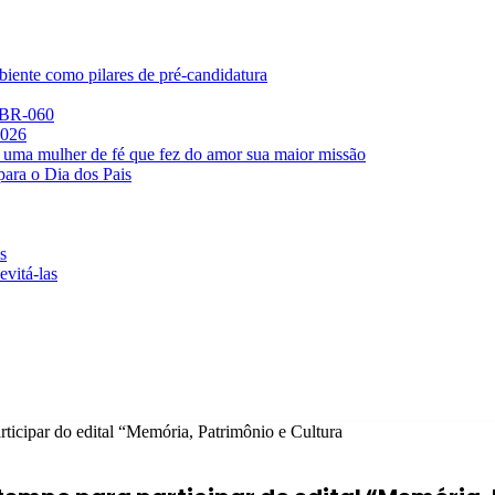
iente como pilares de pré-candidatura
a BR-060
2026
 uma mulher de fé que fez do amor sua maior missão
para o Dia dos Pais
s
evitá-las
icipar do edital “Memória, Patrimônio e Cultura