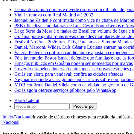
Leonardo compra porcos e diverte esposa com dificuldade para
Vini Jr. renova com Real Madrid até 2032
Jacqueline Zaiden é confirmada como vice na chapa de Marconi
PSB oficializa candidaturas de Luis Cesar, Isaura Lemos e Aa
Lago Serra da Mesa é o maior do Brasil em volume de água e 
Goiânia pode ganhar duas novas unidades modulares de saúde a
Festival Na Praia 2026 traz Titãs, Paralamas e Simone Mendes
Daniel, Marconi, Wilder, Luís César e Luciana entram na corri
Valéria Pettersen confirma candidatura e aposta na experiência
Fé e juventude: Pastor Ismael defende que famílias e igrejas fo
Espaços públicos em Goiânia podem ser nomeados por marcas
Governo estabelece intervalo entre apostas e novas restrições pa
Goiás em alerta para vendaval: confira as cidades afetadas
Neymar responde a Casagrande após críticas sobre comportam
MDB confirma Daniel Vilela como candidato ao governo de G
Goiás agora oferece serviços públicos pelo WhatsApp
Barra Lateral
Procurar por
Início
/
Nacional
/
Invasão de elétricos chineses gera reação da indústria
Nacional