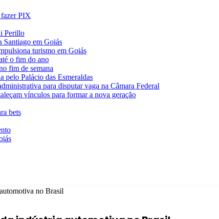
 fazer PIX
 Perillo
va Santiago em Goiás
impulsiona turismo em Goiás
té o fim do ano
 no fim de semana
da pelo Palácio das Esmeraldas
 administrativa para disputar vaga na Câmara Federal
rtaleçam vínculos para formar a nova geração
ra bets
ento
oiás
 automotiva no Brasil