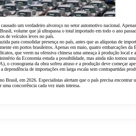
em causado um verdadeiro alvoroço no setor automotivo nacional. Apenas
rasil, volume que já ultrapassa o total importado em todo o ano passa
os de veículos leves no país.
zida para consolidar presença no país, antes que as alíquotas de imp
almente em portos brasileiros. Apenas em maio, quatro embarcações d
dicatos, que veem na ofensiva chinesa uma ameaça à produção local e a
Ministério da Economia estuda a possibilidade, mas ainda não tomou uma
), o cronograma da obra sofreu atraso e a produção deve começar ap
s, a dependência de importações em larga escala sem contrapartidas pr
 Brasil, em 2026. Especialistas alertam que o país precisa encontrar 
or uma concorrência cada vez mais intensa.