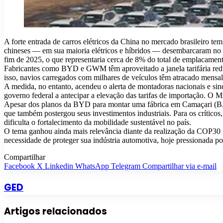
A forte entrada de carros elétricos da China no mercado brasileiro t
chineses — em sua maioria elétricos e híbridos — desembarcaram no B
fim de 2025, o que representaria cerca de 8% do total de emplacament
Fabricantes como BYD e GWM têm aproveitado a janela tarifária redu
isso, navios carregados com milhares de veículos têm atracado mens
A medida, no entanto, acendeu o alerta de montadoras nacionais e sin
governo federal a antecipar a elevação das tarifas de importação. O 
Apesar dos planos da BYD para montar uma fábrica em Camaçari (BA
que também postergou seus investimentos industriais. Para os crítico
dificulta o fortalecimento da mobilidade sustentável no país.
O tema ganhou ainda mais relevância diante da realização da COP30 no
necessidade de proteger sua indústria automotiva, hoje pressionada p
Compartilhar
Facebook
X
Linkedin
WhatsApp
Telegram
Compartilhar via e-mail
GED
Artigos relacionados