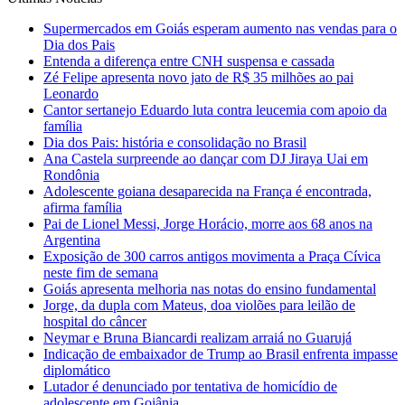
Supermercados em Goiás esperam aumento nas vendas para o
Dia dos Pais
Entenda a diferença entre CNH suspensa e cassada
Zé Felipe apresenta novo jato de R$ 35 milhões ao pai
Leonardo
Cantor sertanejo Eduardo luta contra leucemia com apoio da
família
Dia dos Pais: história e consolidação no Brasil
Ana Castela surpreende ao dançar com DJ Jiraya Uai em
Rondônia
Adolescente goiana desaparecida na França é encontrada,
afirma família
Pai de Lionel Messi, Jorge Horácio, morre aos 68 anos na
Argentina
Exposição de 300 carros antigos movimenta a Praça Cívica
neste fim de semana
Goiás apresenta melhoria nas notas do ensino fundamental
Jorge, da dupla com Mateus, doa violões para leilão de
hospital do câncer
Neymar e Bruna Biancardi realizam arraiá no Guarujá
Indicação de embaixador de Trump ao Brasil enfrenta impasse
diplomático
Lutador é denunciado por tentativa de homicídio de
adolescente em Goiânia