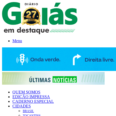
Menu
QUEM SOMOS
EDIÇÃO IMPRESSA
CADERNO ESPECIAL
CIDADES
BRASIL
TOCANTINS