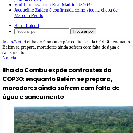
Vini Jr. renova com Real Madrid até 2032
Jacqueline Zaiden é confirmada como vice na chapa de
Marconi Perillo
Barra Lateral
Procurar por
Início
/
Notícia
/
Ilha do Combu expõe contrastes da COP30: enquanto
Belém se prepara, moradores ainda sofrem com falta de água e
saneamento
Notícia
Ilha do Combu expõe contrastes da
COP30: enquanto Belém se prepara,
moradores ainda sofrem com falta de
água e saneamento