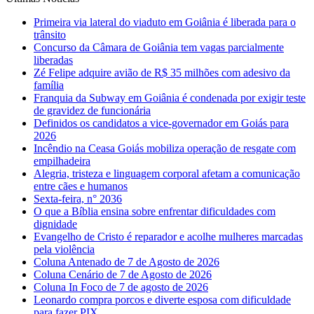
Primeira via lateral do viaduto em Goiânia é liberada para o
trânsito
Concurso da Câmara de Goiânia tem vagas parcialmente
liberadas
Zé Felipe adquire avião de R$ 35 milhões com adesivo da
família
Franquia da Subway em Goiânia é condenada por exigir teste
de gravidez de funcionária
Definidos os candidatos a vice-governador em Goiás para
2026
Incêndio na Ceasa Goiás mobiliza operação de resgate com
empilhadeira
Alegria, tristeza e linguagem corporal afetam a comunicação
entre cães e humanos
Sexta-feira, n° 2036
O que a Bíblia ensina sobre enfrentar dificuldades com
dignidade
Evangelho de Cristo é reparador e acolhe mulheres marcadas
pela violência
Coluna Antenado de 7 de Agosto de 2026
Coluna Cenário de 7 de Agosto de 2026
Coluna In Foco de 7 de agosto de 2026
Leonardo compra porcos e diverte esposa com dificuldade
para fazer PIX