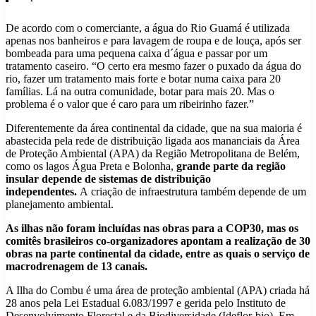
De acordo com o comerciante, a água do Rio Guamá é utilizada
apenas nos banheiros e para lavagem de roupa e de louça, após ser
bombeada para uma pequena caixa d´água e passar por um
tratamento caseiro. “O certo era mesmo fazer o puxado da água do
rio, fazer um tratamento mais forte e botar numa caixa para 20
famílias. Lá na outra comunidade, botar para mais 20. Mas o
problema é o valor que é caro para um ribeirinho fazer.”
Diferentemente da área continental da cidade, que na sua maioria é
abastecida pela rede de distribuição ligada aos mananciais da Área
de Proteção Ambiental (APA) da Região Metropolitana de Belém,
como os lagos Água Preta e Bolonha,
grande parte da região
insular depende de sistemas de distribuição
independentes.
A criação de infraestrutura também depende de um
planejamento ambiental.
As ilhas não foram incluídas nas obras para a COP30, mas os
comitês brasileiros co-organizadores apontam a realização de 30
obras na parte continental da cidade, entre as quais o serviço de
macrodrenagem de 13 canais.
A Ilha do Combu é uma área de proteção ambiental (APA) criada há
28 anos pela Lei Estadual 6.083/1997 e gerida pelo Instituto de
Desenvolvimento Florestal e da Biodiversidade (Ideflor-bio). Em