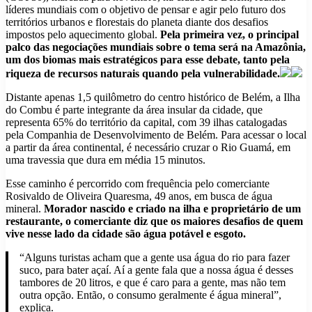
líderes mundiais com o objetivo de pensar e agir pelo futuro dos
territórios urbanos e florestais do planeta diante dos desafios
impostos pelo aquecimento global.
Pela primeira vez, o principal
palco das negociações mundiais sobre o tema será na Amazônia,
um dos biomas mais estratégicos para esse debate, tanto pela
riqueza de recursos naturais quando pela vulnerabilidade.
Distante apenas 1,5 quilômetro do centro histórico de Belém, a Ilha
do Combu é parte integrante da área insular da cidade, que
representa 65% do território da capital, com 39 ilhas catalogadas
pela Companhia de Desenvolvimento de Belém. Para acessar o local
a partir da área continental, é necessário cruzar o Rio Guamá, em
uma travessia que dura em média 15 minutos.
Esse caminho é percorrido com frequência pelo comerciante
Rosivaldo de Oliveira Quaresma, 49 anos, em busca de água
mineral.
Morador nascido e criado na ilha e proprietário de um
restaurante, o comerciante diz que os maiores desafios de quem
vive nesse lado da cidade são água potável e esgoto.
“Alguns turistas acham que a gente usa água do rio para fazer
suco, para bater açaí. Aí a gente fala que a nossa água é desses
tambores de 20 litros, e que é caro para a gente, mas não tem
outra opção. Então, o consumo geralmente é água mineral”,
explica.