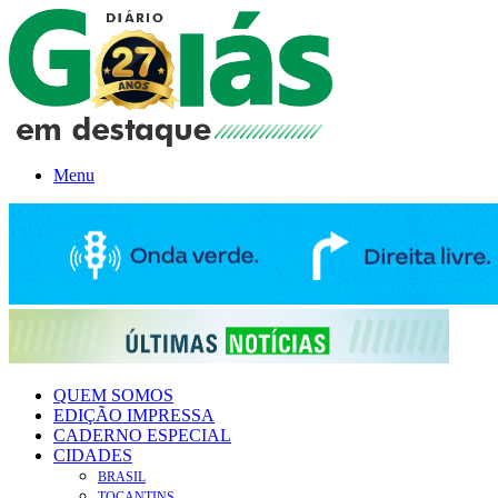
Menu
QUEM SOMOS
EDIÇÃO IMPRESSA
CADERNO ESPECIAL
CIDADES
BRASIL
TOCANTINS