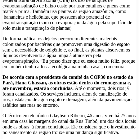
Federal Rural da Amazônia (Ufra) faz uso de tanques de
evapotranspiração de baixo custo por usar entulhos e pneus como
matéria-prima. Também usa plantas da região amazônica, como
bananeiras e helicônias, que possuem alto potencial de
evapotranspiração (soma da evaporação da água pela superfície de
solo mais a transpiração de plantas).
De forma prática, os dejetos percorrem diferentes materiais
colonizados por bactérias que promovem uma digestão do esgoto
sem a necessidade de oxigênio e, ao final, as plantas absorvem os
líquidos devolvendo a água limpa à atmosfera pela
evapotranspiração. “Eu posso dizer que eu estou muito feliz, porque
eu também tenho a fossa ecológica na minha casa”, comemora.
De acordo com a presidente do comitê da COP30 no estado do
Pará, Hana Ghassan, as obras estão dentro do cronograma e,
até novembro, estarão concluídas.
Até o momento, dois rios já
foram canalizados. Os serviços incluem, além de canalização de
rios, instalação de água esgoto e drenagem, além da pavimentação
asfáltica nas ruas no entorno.
O técnico em eletrônica Glaybson Ribeiro, 46 anos, vive há 25 anos
em uma casa às margens do canal da Rua Timbó, um dos dois locais
onde as obras já foram concluídas. Ele considera que o investimento
no saneamento da região trouxe uma mudança significativa.