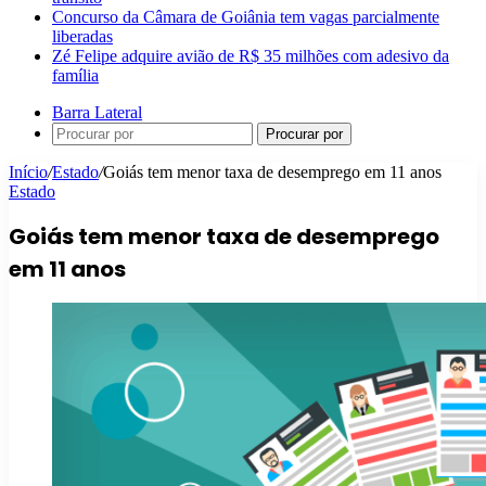
Concurso da Câmara de Goiânia tem vagas parcialmente
liberadas
Zé Felipe adquire avião de R$ 35 milhões com adesivo da
família
Barra Lateral
Procurar por
Início
/
Estado
/
Goiás tem menor taxa de desemprego em 11 anos
Estado
Goiás tem menor taxa de desemprego
em 11 anos