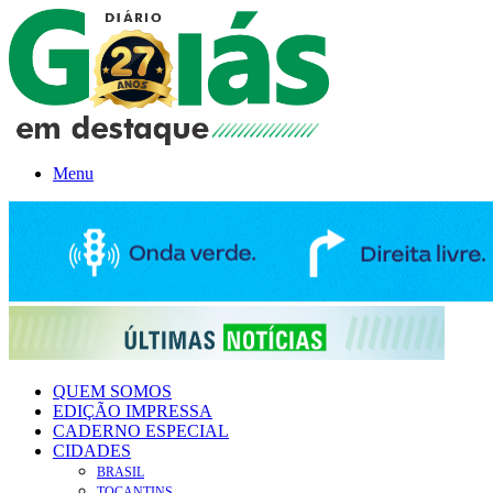
Menu
QUEM SOMOS
EDIÇÃO IMPRESSA
CADERNO ESPECIAL
CIDADES
BRASIL
TOCANTINS