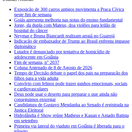
Exposição de 300 carros antigos movimenta a Praça Cívica
neste fim de semana
Goiás apresenta melhoria nas notas do ensino fundamental
Jorge, da dupla com Mateus, doa violões para leilão de
hospital do câncer
Neymar e Bruna Biancardi realizam arraiá no Guarujá
Indicação de embaixador de Trump ao Brasil enfrenta impasse
diplomático
Lutador é denunciado por tentativa de homicídio de
adolescente em Goiânia
Fim de semana, n° 2037
Coluna Antenado de 8 de Agosto de 2026
Tempo de Decisão debate o papel dos pais na preparação dos
filhos para a vida adulta
Convívio com felinos pode trazer ganhos emocionais, sociais
e cardiovasculares
Deus pode usar o deserto para preparar o que ainda não
conseguimos enxergar
Candidatura de Gustavo Mendanha ao Senado é registrada na
Justiça Eleitoral
Hidrolândia é Show reúne Matheus e Kauan e Amado Batista
em setembro
Primeira via lateral do viaduto em Goiânia é liberada para o
trânsito