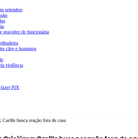
em setembro
sito
das
ia
e gravidez de funcionária
ilhadeira
ntre cães e humanos
de
la violência
 fazer PIX
 Carille busca reação fora de casa