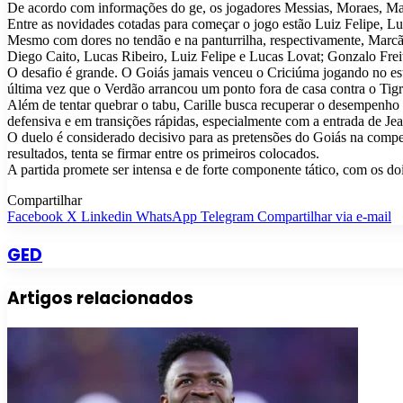
De acordo com informações do ge, os jogadores Messias, Moraes, Mar
Entre as novidades cotadas para começar o jogo estão Luiz Felipe, L
Mesmo com dores no tendão e na panturrilha, respectivamente, Marcã
Diego Caito, Lucas Ribeiro, Luiz Felipe e Lucas Lovat; Gonzalo Fre
O desafio é grande. O Goiás jamais venceu o Criciúma jogando no está
última vez que o Verdão arrancou um ponto fora de casa contra o Tig
Além de tentar quebrar o tabu, Carille busca recuperar o desempenho
defensiva e em transições rápidas, especialmente com a entrada de Jea
O duelo é considerado decisivo para as pretensões do Goiás na compet
resultados, tenta se firmar entre os primeiros colocados.
A partida promete ser intensa e de forte componente tático, com os do
Compartilhar
Facebook
X
Linkedin
WhatsApp
Telegram
Compartilhar via e-mail
GED
Artigos relacionados