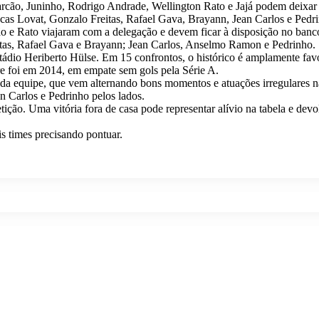
cão, Juninho, Rodrigo Andrade, Wellington Rato e Jajá podem deixar a
ucas Lovat, Gonzalo Freitas, Rafael Gava, Brayann, Jean Carlos e Pedr
o e Rato viajaram com a delegação e devem ficar à disposição no banco
itas, Rafael Gava e Brayann; Jean Carlos, Anselmo Ramon e Pedrinho.
dio Heriberto Hülse. Em 15 confrontos, o histórico é amplamente favor
re foi em 2014, em empate sem gols pela Série A.
 da equipe, que vem alternando bons momentos e atuações irregulares 
n Carlos e Pedrinho pelos lados.
ição. Uma vitória fora de casa pode representar alívio na tabela e dev
is times precisando pontuar.