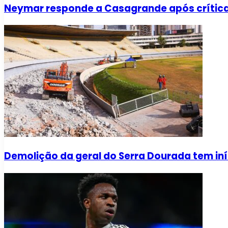
Neymar responde a Casagrande após críti
Demolição da geral do Serra Dourada tem iní