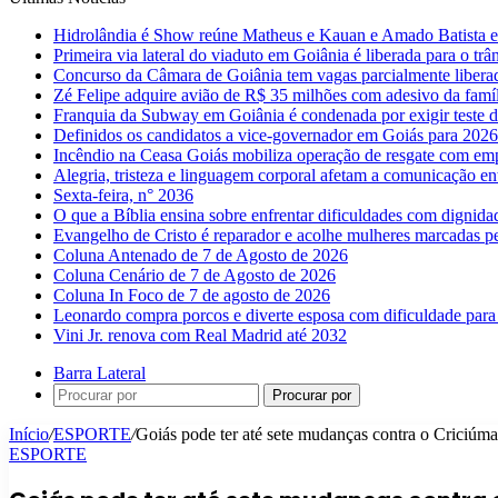
Hidrolândia é Show reúne Matheus e Kauan e Amado Batista 
Primeira via lateral do viaduto em Goiânia é liberada para o trân
Concurso da Câmara de Goiânia tem vagas parcialmente libera
Zé Felipe adquire avião de R$ 35 milhões com adesivo da famíl
Franquia da Subway em Goiânia é condenada por exigir teste d
Definidos os candidatos a vice-governador em Goiás para 2026
Incêndio na Ceasa Goiás mobiliza operação de resgate com emp
Alegria, tristeza e linguagem corporal afetam a comunicação e
Sexta-feira, n° 2036
O que a Bíblia ensina sobre enfrentar dificuldades com dignida
Evangelho de Cristo é reparador e acolhe mulheres marcadas pe
Coluna Antenado de 7 de Agosto de 2026
Coluna Cenário de 7 de Agosto de 2026
Coluna In Foco de 7 de agosto de 2026
Leonardo compra porcos e diverte esposa com dificuldade para
Vini Jr. renova com Real Madrid até 2032
Barra Lateral
Procurar por
Início
/
ESPORTE
/
Goiás pode ter até sete mudanças contra o Criciúma;
ESPORTE