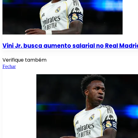
Vini Jr. busca aumento salarial no Real Madri
Verifique também
Fechar