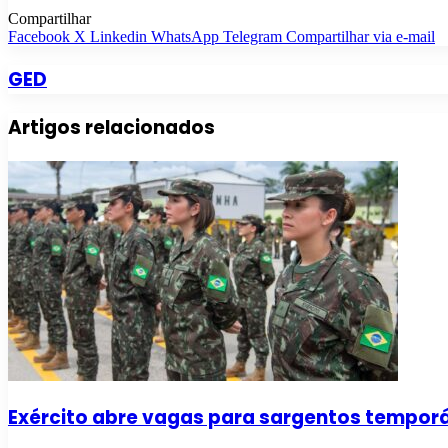
Compartilhar
Facebook
X
Linkedin
WhatsApp
Telegram
Compartilhar via e-mail
GED
Artigos relacionados
Exército abre vagas para sargentos temporár