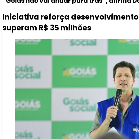
“Goiás não vai andar para trás”, afirma Da
Iniciativa reforça desenvolvimento
superam R$ 35 milhões