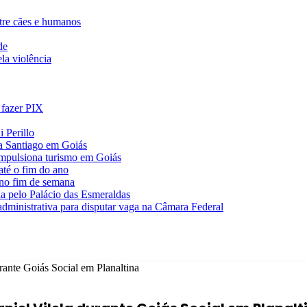
ntre cães e humanos
de
la violência
 fazer PIX
 Perillo
va Santiago em Goiás
impulsiona turismo em Goiás
té o fim do ano
 no fim de semana
da pelo Palácio das Esmeraldas
 administrativa para disputar vaga na Câmara Federal
urante Goiás Social em Planaltina