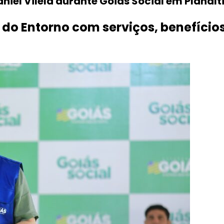
niel Vilela durante Goiás Social em Planalt
 do Entorno com serviços, benefícios