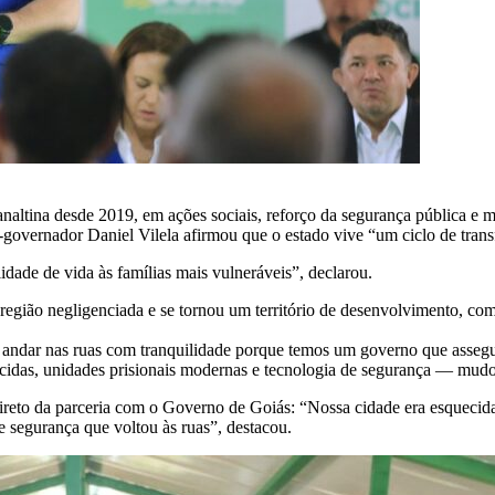
altina desde 2019, em ações sociais, reforço da segurança pública e m
ice-governador Daniel Vilela afirmou que o estado vive “um ciclo de tra
idade de vida às famílias mais vulneráveis”, declarou.
 região negligenciada e se tornou um território de desenvolvimento, co
andar nas ruas com tranquilidade porque temos um governo que assegu
lecidas, unidades prisionais modernas e tecnologia de segurança — mud
 direto da parceria com o Governo de Goiás: “Nossa cidade era esquec
 segurança que voltou às ruas”, destacou.