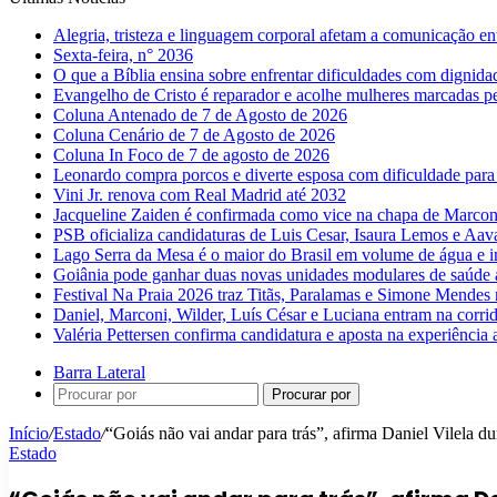
Alegria, tristeza e linguagem corporal afetam a comunicação e
Sexta-feira, n° 2036
O que a Bíblia ensina sobre enfrentar dificuldades com dignida
Evangelho de Cristo é reparador e acolhe mulheres marcadas pe
Coluna Antenado de 7 de Agosto de 2026
Coluna Cenário de 7 de Agosto de 2026
Coluna In Foco de 7 de agosto de 2026
Leonardo compra porcos e diverte esposa com dificuldade para
Vini Jr. renova com Real Madrid até 2032
Jacqueline Zaiden é confirmada como vice na chapa de Marconi
PSB oficializa candidaturas de Luis Cesar, Isaura Lemos e Aa
Lago Serra da Mesa é o maior do Brasil em volume de água e 
Goiânia pode ganhar duas novas unidades modulares de saúde a
Festival Na Praia 2026 traz Titãs, Paralamas e Simone Mendes
Daniel, Marconi, Wilder, Luís César e Luciana entram na corri
Valéria Pettersen confirma candidatura e aposta na experiência
Barra Lateral
Procurar por
Início
/
Estado
/
“Goiás não vai andar para trás”, afirma Daniel Vilela d
Estado