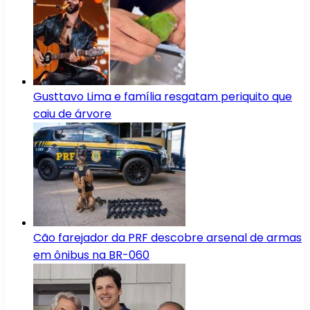
Gusttavo Lima e família resgatam periquito que
caiu de árvore
Cão farejador da PRF descobre arsenal de armas
em ônibus na BR-060