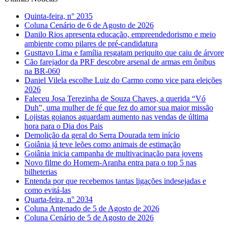
Quinta-feira, n° 2035
Coluna Cenário de 6 de Agosto de 2026
Danilo Rios apresenta educação, empreendedorismo e meio
ambiente como pilares de pré-candidatura
Gusttavo Lima e família resgatam periquito que caiu de árvore
Cão farejador da PRF descobre arsenal de armas em ônibus
na BR-060
Daniel Vilela escolhe Luiz do Carmo como vice para eleições
2026
Faleceu Josa Terezinha de Souza Chaves, a querida “Vó
Duh”, uma mulher de fé que fez do amor sua maior missão
Lojistas goianos aguardam aumento nas vendas de última
hora para o Dia dos Pais
Demolição da geral do Serra Dourada tem início
Goiânia já teve leões como animais de estimação
Goiânia inicia campanha de multivacinação para jovens
Novo filme do Homem-Aranha entra para o top 5 nas
bilheterias
Entenda por que recebemos tantas ligações indesejadas e
como evitá-las
Quarta-feira, n° 2034
Coluna Antenado de 5 de Agosto de 2026
Coluna Cenário de 5 de Agosto de 2026