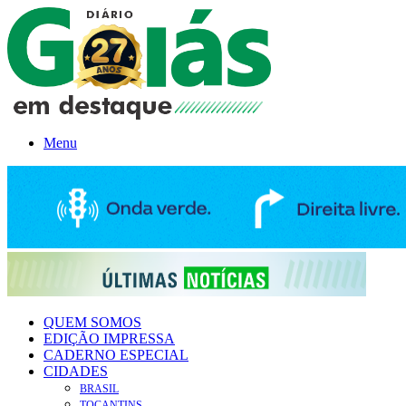
Menu
QUEM SOMOS
EDIÇÃO IMPRESSA
CADERNO ESPECIAL
CIDADES
BRASIL
TOCANTINS