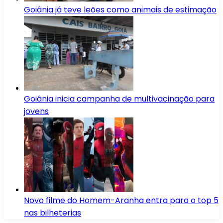
Goiânia já teve leões como animais de estimação
Goiânia inicia campanha de multivacinação para
jovens
Novo filme do Homem-Aranha entra para o top 5
nas bilheterias