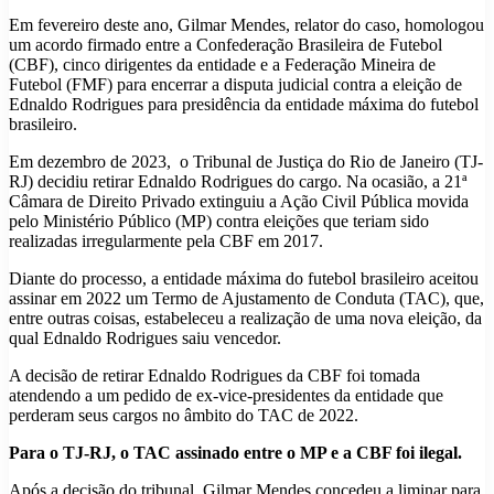
Em fevereiro deste ano, Gilmar Mendes, relator do caso, homologou
um acordo firmado entre a Confederação Brasileira de Futebol
(CBF), cinco dirigentes da entidade e a Federação Mineira de
Futebol (FMF) para encerrar a disputa judicial contra a eleição de
Ednaldo Rodrigues para presidência da entidade máxima do futebol
brasileiro.
Em dezembro de 2023, o Tribunal de Justiça do Rio de Janeiro (TJ-
RJ) decidiu retirar Ednaldo Rodrigues do cargo. Na ocasião, a 21ª
Câmara de Direito Privado extinguiu a Ação Civil Pública movida
pelo Ministério Público (MP) contra eleições que teriam sido
realizadas irregularmente pela CBF em 2017.
Diante do processo, a entidade máxima do futebol brasileiro aceitou
assinar em 2022 um Termo de Ajustamento de Conduta (TAC), que,
entre outras coisas, estabeleceu a realização de uma nova eleição, da
qual Ednaldo Rodrigues saiu vencedor.
A decisão de retirar Ednaldo Rodrigues da CBF foi tomada
atendendo a um pedido de ex-vice-presidentes da entidade que
perderam seus cargos no âmbito do TAC de 2022.
Para o TJ-RJ, o TAC assinado entre o MP e a CBF foi ilegal.
Após a decisão do tribunal, Gilmar Mendes concedeu a liminar para