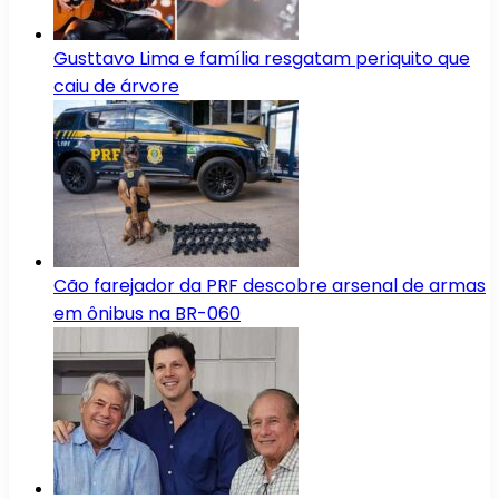
Gusttavo Lima e família resgatam periquito que
caiu de árvore
Cão farejador da PRF descobre arsenal de armas
em ônibus na BR-060