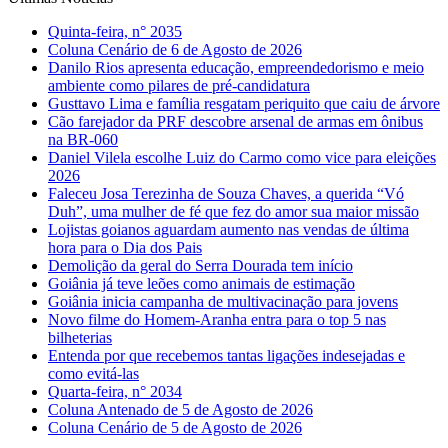
Quinta-feira, n° 2035
Coluna Cenário de 6 de Agosto de 2026
Danilo Rios apresenta educação, empreendedorismo e meio
ambiente como pilares de pré-candidatura
Gusttavo Lima e família resgatam periquito que caiu de árvore
Cão farejador da PRF descobre arsenal de armas em ônibus
na BR-060
Daniel Vilela escolhe Luiz do Carmo como vice para eleições
2026
Faleceu Josa Terezinha de Souza Chaves, a querida “Vó
Duh”, uma mulher de fé que fez do amor sua maior missão
Lojistas goianos aguardam aumento nas vendas de última
hora para o Dia dos Pais
Demolição da geral do Serra Dourada tem início
Goiânia já teve leões como animais de estimação
Goiânia inicia campanha de multivacinação para jovens
Novo filme do Homem-Aranha entra para o top 5 nas
bilheterias
Entenda por que recebemos tantas ligações indesejadas e
como evitá-las
Quarta-feira, n° 2034
Coluna Antenado de 5 de Agosto de 2026
Coluna Cenário de 5 de Agosto de 2026