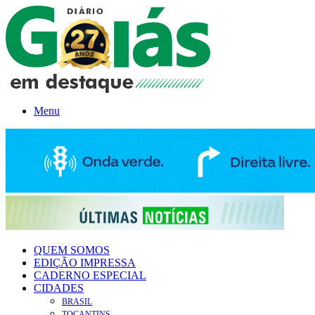
Menu
QUEM SOMOS
EDIÇÃO IMPRESSA
CADERNO ESPECIAL
CIDADES
BRASIL
TOCANTINS