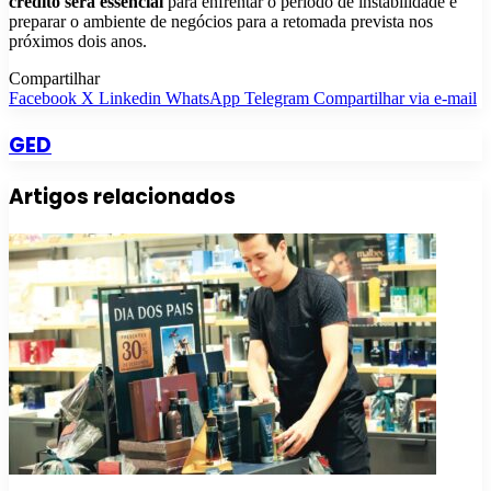
crédito será essencial
para enfrentar o período de instabilidade e
preparar o ambiente de negócios para a retomada prevista nos
próximos dois anos.
Compartilhar
Facebook
X
Linkedin
WhatsApp
Telegram
Compartilhar via e-mail
GED
Artigos relacionados