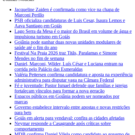
Jacqueline Zaiden é confirmada como vice na chapa de
Marconi Perillo
PSB oficializa candidaturas de Luis Cesar, Isaura Lemos e
Aava Santiago em Goiás
Lago Serra da Mesa é o maior do Brasil em volume de água e
impulsiona turismo em Goiás
Goiânia pode ganhar duas novas unidades modulares de
saúde até o fim do ano
Festival Na Praia 2026 traz Titãs, Paralamas e Simone
Mendes no fim de semana
Daniel, Marconi, Wilder, Luís César e Luciana entram na
corrida pelo Palácio das Esmeraldas
Valéria Pettersen confirma candidatura e aposta na experiência
administrativa para disputar vaga na Câmara Federal
Fé e juventude: Pastor Ismael defende que famílias e igrejas
fortaleçam vínculos para formar a nova geração
Espaços públicos em Goiânia podem ser nomeados por
marcas
Governo estabelece intervalo entre apostas e novas restrições
para bets
Goiás em alerta para vendaval: confira as cidades afetadas
Neymar responde a Casagrande após críticas sobre
comportamento
MDB confirma Daniel Vilela como candidato ao governo de