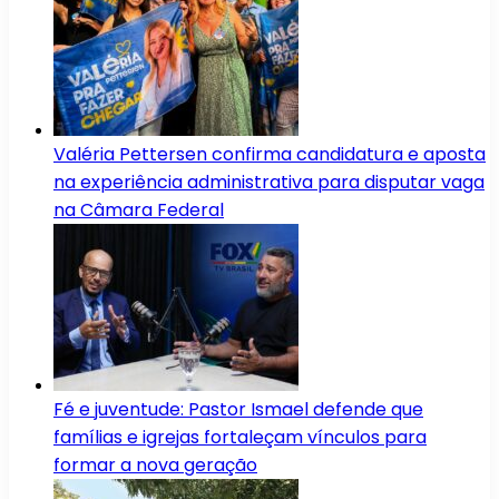
Valéria Pettersen confirma candidatura e aposta
na experiência administrativa para disputar vaga
na Câmara Federal
Fé e juventude: Pastor Ismael defende que
famílias e igrejas fortaleçam vínculos para
formar a nova geração