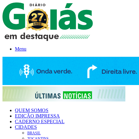
Menu
QUEM SOMOS
EDIÇÃO IMPRESSA
CADERNO ESPECIAL
CIDADES
BRASIL
TOCANTINS