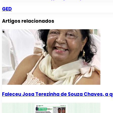
GED
Artigos relacionados
Faleceu Josa Terezinha de Souza Chaves, a q