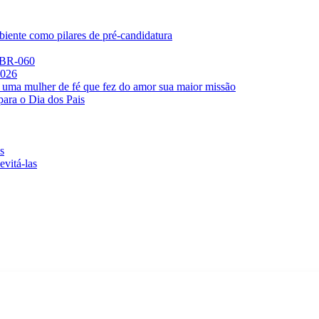
iente como pilares de pré-candidatura
a BR-060
2026
 uma mulher de fé que fez do amor sua maior missão
para o Dia dos Pais
s
evitá-las