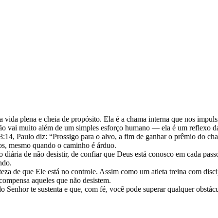
 vida plena e cheia de propósito. Ela é a chama interna que nos impul
ação vai muito além de um simples esforço humano — ela é um reflexo d
 3:14, Paulo diz: “Prossigo para o alvo, a fim de ganhar o prêmio do c
dos, mesmo quando o caminho é árduo.
ão diária de não desistir, de confiar que Deus está conosco em cada pa
ndo.
a de que Ele está no controle. Assim como um atleta treina com discip
recompensa aqueles que não desistem.
o Senhor te sustenta e que, com fé, você pode superar qualquer obstácu