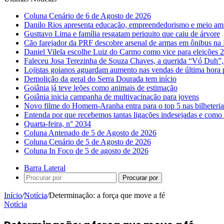
Coluna Cenário de 6 de Agosto de 2026
Danilo Rios apresenta educação, empreendedorismo e meio amb
Gusttavo Lima e família resgatam periquito que caiu de árvore
Cão farejador da PRF descobre arsenal de armas em ônibus n
Daniel Vilela escolhe Luiz do Carmo como vice para eleições 
Faleceu Josa Terezinha de Souza Chaves, a querida “Vó Duh”,
Lojistas goianos aguardam aumento nas vendas de última hora 
Demolição da geral do Serra Dourada tem início
Goiânia já teve leões como animais de estimação
Goiânia inicia campanha de multivacinação para jovens
Novo filme do Homem-Aranha entra para o top 5 nas bilheteria
Entenda por que recebemos tantas ligações indesejadas e como 
Quarta-feira, n° 2034
Coluna Antenado de 5 de Agosto de 2026
Coluna Cenário de 5 de Agosto de 2026
Coluna In Foco de 5 de agosto de 2026
Barra Lateral
Procurar por
Início
/
Notícia
/
Determinação: a força que move a fé
Notícia