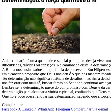
Determinação: a força que move a fé
A determinação é uma qualidade essencial para quem deseja viver uma
dificuldades, dúvidas ou cansaços. Na caminhada cristã, a determin
A Bíblia nos ensina sobre a importância de perseverar. Em Filipenses
em alcançar o propósito que Deus nos deu é o que nos mantém foca
Ter determinação não significa ausência de desafios, mas sim a decis
nos faz orar com mais fé, buscar forças no Senhor e continuar avança
Lembre-se: a determinação nasce do compromisso com Deus e da certez
determinação para alcançar a vitória espiritual, confiando que Deus 
Que hoje você possa renovar sua determinação, sabendo que a força d
Compartilhar
Facebook
X
Linkedin
WhatsApp
Telegram
Compartilhar via e-mail