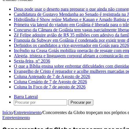
Deus pode usar o deserto para preparar o que ainda não conse
Candidatura de Gustavo Mendanha ao Senado é registrada na Ju
Hidrolândia é Show reúne Matheus e Kauan e Amado Batista 
Primeira via lateral do viaduto em Goiânia é liberada para o trân
Concurso da Câmara de Goiânia tem vagas parcialmente libera
Zé Felipe adquire avião de R$ 35 milhões com adesivo da famíl
Franquia da Subway em Goiânia é condenada por exigir teste d
Definidos os candidatos a vice-governador em Goiás para 2026
Incêndio na Ceasa Goiás mobiliza operação de resgate com emp
Alegria, tristeza e linguagem corporal afetam a comunicação e
Sexta-feira, n° 2036
O que a Bíblia ensina sobre enfrentar dificuldades com dignida
Evangelho de Cristo é reparador e acolhe mulheres marcadas pe
Coluna Antenado de 7 de Agosto de 2026
Coluna Cenário de 7 de Agosto de 2026
Coluna In Foco de 7 de agosto de 2026
Barra Lateral
Procurar por
Início
/
Entretenimento
/
Concorrentes da Globo tropeçam nos próprios e
Entretenimento