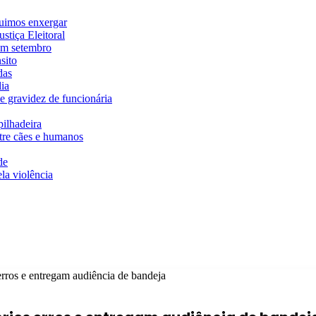
guimos enxergar
stiça Eleitoral
em setembro
sito
das
ia
e gravidez de funcionária
ilhadeira
ntre cães e humanos
de
la violência
rros e entregam audiência de bandeja