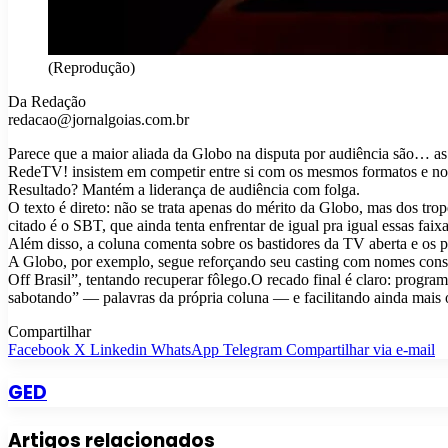
(Reprodução)
Da Redação
redacao@jornalgoias.com.br
Parece que a maior aliada da Globo na disputa por audiência são… a
RedeTV! insistem em competir entre si com os mesmos formatos e no 
Resultado? Mantém a liderança de audiência com folga.
O texto é direto: não se trata apenas do mérito da Globo, mas dos trop
citado é o SBT, que ainda tenta enfrentar de igual pra igual essas fa
Além disso, a coluna comenta sobre os bastidores da TV aberta e os 
A Globo, por exemplo, segue reforçando seu casting com nomes con
Off Brasil”, tentando recuperar fôlego.O recado final é claro: prog
sabotando” — palavras da própria coluna — e facilitando ainda mais 
Compartilhar
Facebook
X
Linkedin
WhatsApp
Telegram
Compartilhar via e-mail
GED
Artigos relacionados