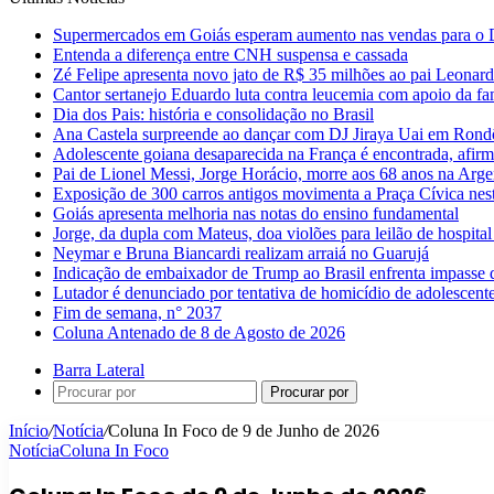
Supermercados em Goiás esperam aumento nas vendas para o D
Entenda a diferença entre CNH suspensa e cassada
Zé Felipe apresenta novo jato de R$ 35 milhões ao pai Leonar
Cantor sertanejo Eduardo luta contra leucemia com apoio da fa
Dia dos Pais: história e consolidação no Brasil
Ana Castela surpreende ao dançar com DJ Jiraya Uai em Rond
Adolescente goiana desaparecida na França é encontrada, afirm
Pai de Lionel Messi, Jorge Horácio, morre aos 68 anos na Arge
Exposição de 300 carros antigos movimenta a Praça Cívica nes
Goiás apresenta melhoria nas notas do ensino fundamental
Jorge, da dupla com Mateus, doa violões para leilão de hospital
Neymar e Bruna Biancardi realizam arraiá no Guarujá
Indicação de embaixador de Trump ao Brasil enfrenta impasse 
Lutador é denunciado por tentativa de homicídio de adolescen
Fim de semana, n° 2037
Coluna Antenado de 8 de Agosto de 2026
Barra Lateral
Procurar por
Início
/
Notícia
/
Coluna In Foco de 9 de Junho de 2026
Notícia
Coluna In Foco