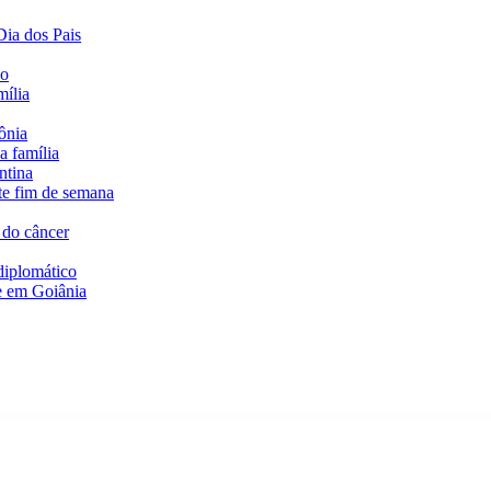
ia dos Pais
do
mília
ônia
a família
ntina
te fim de semana
 do câncer
diplomático
te em Goiânia