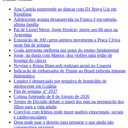
Ana Castela surpreende ao dançar com DJ Jiraya Uai em
Rondônia
Adolescente goiana desaparecida na França é encontrada,
afirma família
Pai de Lionel Messi, Jorge Horácio, morre aos 68 anos na
Argentina
Exposição de 300 carros antigos movimenta a Praça Cívica
neste fim de semana
Goiás apresenta melhoria nas notas do ensino fundamental
Jorge, da dupla com Mateus, doa violões para leilão de
hospital do câncer
Neymar e Bruna Biancardi realizam arraiá no Guarujá
Indicação de embaixador de Trump ao Brasil enfrenta impasse
diplomático
Lutador é denunciado por tentativa de homicídio de
adolescente em Goiânia
Fim de semana, n° 2037
Coluna Antenado de 8 de Agosto de 2026
Tempo de Decisão debate o papel dos pais na preparação dos
filhos para a vida adulta
Convívio com felinos pode trazer ganhos emocionais, sociais
e cardiovasculares
Deus pode usar o deserto para preparar o que ainda não
conseguimos enxergar