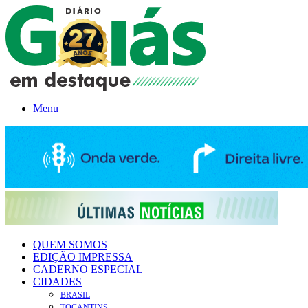
Menu
QUEM SOMOS
EDIÇÃO IMPRESSA
CADERNO ESPECIAL
CIDADES
BRASIL
TOCANTINS