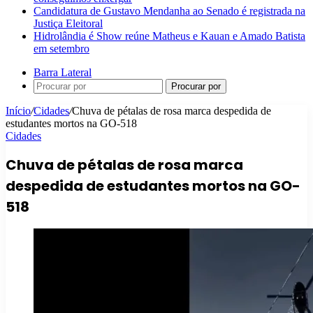
Candidatura de Gustavo Mendanha ao Senado é registrada na
Justiça Eleitoral
Hidrolândia é Show reúne Matheus e Kauan e Amado Batista
em setembro
Barra Lateral
Procurar por
Início
/
Cidades
/
Chuva de pétalas de rosa marca despedida de
estudantes mortos na GO-518
Cidades
Chuva de pétalas de rosa marca
despedida de estudantes mortos na GO-
518