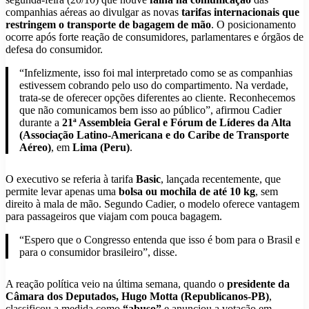
companhias aéreas ao divulgar as novas
tarifas internacionais que
restringem o transporte de bagagem de mão
. O posicionamento
ocorre após forte reação de consumidores, parlamentares e órgãos de
defesa do consumidor.
“Infelizmente, isso foi mal interpretado como se as companhias
estivessem cobrando pelo uso do compartimento. Na verdade,
trata-se de oferecer opções diferentes ao cliente. Reconhecemos
que não comunicamos bem isso ao público”, afirmou Cadier
durante a
21ª Assembleia Geral e Fórum de Líderes da Alta
(Associação Latino-Americana e do Caribe de Transporte
Aéreo)
, em
Lima (Peru)
.
O executivo se referia à tarifa
Basic
, lançada recentemente, que
permite levar apenas uma
bolsa ou mochila de até 10 kg
, sem
direito à mala de mão. Segundo Cadier, o modelo oferece vantagem
para passageiros que viajam com pouca bagagem.
“Espero que o Congresso entenda que isso é bom para o Brasil e
para o consumidor brasileiro”, disse.
A reação política veio na última semana, quando o
presidente da
Câmara dos Deputados, Hugo Motta (Republicanos-PB)
,
classificou a medida como
“abuso”
e anunciou a votação em