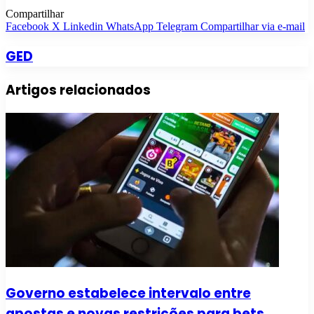
Compartilhar
Facebook
X
Linkedin
WhatsApp
Telegram
Compartilhar via e-mail
GED
Artigos relacionados
Governo estabelece intervalo entre
apostas e novas restrições para bets