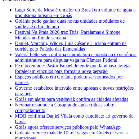
Lago Serra da Mesa é o maior do Brasil em volume de água e
impulsiona turismo em Goiás
Goiânia pode ganhar duas novas unidades modulares de
saúde até o fim do ano
Festival Na Praia 2026 traz Titãs, Paralamas e Simone
Mendes no fim de semana
Daniel, Marconi, Wilder, Luís César e Luciana entram na
corrida pelo Palácio das Esmeraldas
Valéria Pettersen confirma candidatura e aposta na experiência
administrativa para disputar vaga na Câmara Federal
Fé e juventude: Pastor Ismael defende que famílias e igrejas
fortaleçam vínculos para formar a nova geração
Espaços públicos em Goiânia podem ser nomeados por
marcas
Governo estabelece intervalo entre apostas e novas restrições
para bets
Goiás em alerta para vendaval: confira as cidades afetadas
Neymar responde a Casagrande após críticas sobre
comportamento
MDB confirma Daniel Vilela como candidato ao governo de
Goiás
Goiás agora oferece serviços públicos pelo WhatsApp
Goiânia oferece mais de 10 mil vagas em Cmeis e escolas
municipais