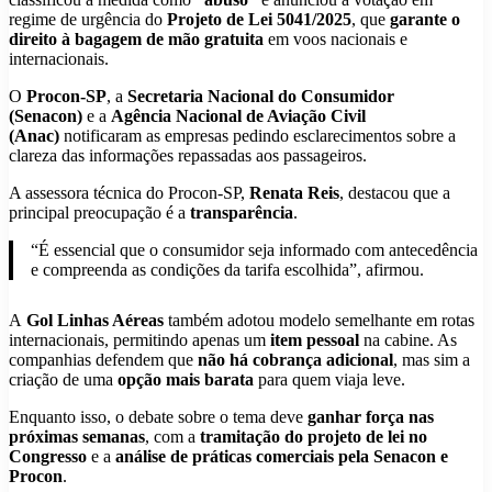
regime de urgência do
Projeto de Lei 5041/2025
, que
garante o
direito à bagagem de mão gratuita
em voos nacionais e
internacionais.
O
Procon-SP
, a
Secretaria Nacional do Consumidor
(Senacon)
e a
Agência Nacional de Aviação Civil
(Anac)
notificaram as empresas pedindo esclarecimentos sobre a
clareza das informações repassadas aos passageiros.
A assessora técnica do Procon-SP,
Renata Reis
, destacou que a
principal preocupação é a
transparência
.
“É essencial que o consumidor seja informado com antecedência
e compreenda as condições da tarifa escolhida”, afirmou.
A
Gol Linhas Aéreas
também adotou modelo semelhante em rotas
internacionais, permitindo apenas um
item pessoal
na cabine. As
companhias defendem que
não há cobrança adicional
, mas sim a
criação de uma
opção mais barata
para quem viaja leve.
Enquanto isso, o debate sobre o tema deve
ganhar força nas
próximas semanas
, com a
tramitação do projeto de lei no
Congresso
e a
análise de práticas comerciais pela Senacon e
Procon
.