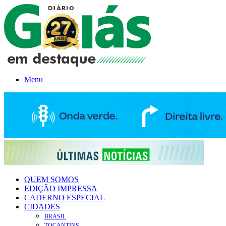
Menu
QUEM SOMOS
EDIÇÃO IMPRESSA
CADERNO ESPECIAL
CIDADES
BRASIL
TOCANTINS