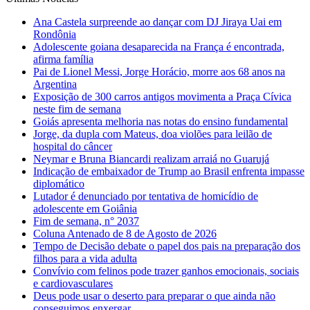
Ana Castela surpreende ao dançar com DJ Jiraya Uai em
Rondônia
Adolescente goiana desaparecida na França é encontrada,
afirma família
Pai de Lionel Messi, Jorge Horácio, morre aos 68 anos na
Argentina
Exposição de 300 carros antigos movimenta a Praça Cívica
neste fim de semana
Goiás apresenta melhoria nas notas do ensino fundamental
Jorge, da dupla com Mateus, doa violões para leilão de
hospital do câncer
Neymar e Bruna Biancardi realizam arraiá no Guarujá
Indicação de embaixador de Trump ao Brasil enfrenta impasse
diplomático
Lutador é denunciado por tentativa de homicídio de
adolescente em Goiânia
Fim de semana, n° 2037
Coluna Antenado de 8 de Agosto de 2026
Tempo de Decisão debate o papel dos pais na preparação dos
filhos para a vida adulta
Convívio com felinos pode trazer ganhos emocionais, sociais
e cardiovasculares
Deus pode usar o deserto para preparar o que ainda não
conseguimos enxergar