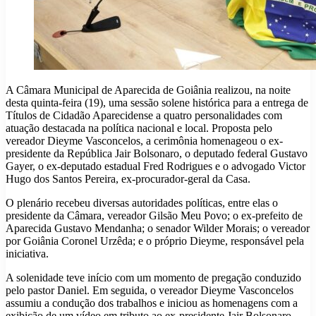
A Câmara Municipal de Aparecida de Goiânia realizou, na noite
desta quinta-feira (19), uma sessão solene histórica para a entrega de
Títulos de Cidadão Aparecidense a quatro personalidades com
atuação destacada na política nacional e local. Proposta pelo
vereador Dieyme Vasconcelos, a cerimônia homenageou o ex-
presidente da República Jair Bolsonaro, o deputado federal Gustavo
Gayer, o ex-deputado estadual Fred Rodrigues e o advogado Victor
Hugo dos Santos Pereira, ex-procurador-geral da Casa.
O plenário recebeu diversas autoridades políticas, entre elas o
presidente da Câmara, vereador Gilsão Meu Povo; o ex-prefeito de
Aparecida Gustavo Mendanha; o senador Wilder Morais; o vereador
por Goiânia Coronel Urzêda; e o próprio Dieyme, responsável pela
iniciativa.
A solenidade teve início com um momento de pregação conduzido
pelo pastor Daniel. Em seguida, o vereador Dieyme Vasconcelos
assumiu a condução dos trabalhos e iniciou as homenagens com a
exibição de um vídeo em tributo ao ex-presidente Jair Bolsonaro,