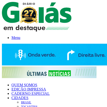
Menu
QUEM SOMOS
EDIÇÃO IMPRESSA
CADERNO ESPECIAL
CIDADES
BRASIL
TOCANTINS