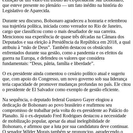
que esteve presente no plenário — um fato inédito na história do
Legislativo de Aparecida.
Durante seu discurso, Bolsonaro agradeceu a honraria e relembrou
sua trajetória política, iniciada como vereador no Rio de Janeiro,
cargo que classificou como o mais desafiador de sua carreira.
Mencionou sua experiência de quase três décadas na Câmara dos
Deputados e sua eleição à Presidência da República em 2018, a qual
atribuiu à “mão de Deus”. Também destacou os obstáculos
enfrentados durante sua gestão, como a pandemia e os efeitos da
guerra na Europa, e defendeu os valores que considera
fundamentais: “Deus, pátria, família e liberdade”.
O ex-presidente ainda comentou o cenário político atual e sugeriu
que, com apoio do Congresso, um novo governo sob sua liderança
teria capacidade de promover mudanças profundas no país. Ele citou
o presidente de El Salvador como exemplo de gestão eficiente.
Na sequência, o deputado federal Gustavo Gayer elogiou a
dedicação de Bolsonaro ao povo brasileiro e reafirmou seu
compromisso de trabalhar pela volta do ex-presidente ao Palácio do
Planalto. Já o ex-deputado Fred Rodrigues destacou a necessidade
de mobilização popular, apesar da atual inelegibilidade de
Bolsonaro, e afirmou que a luta por sua candidatura deve continuar.
O senador Wilder Morais também se pronunciou, agradecendo o