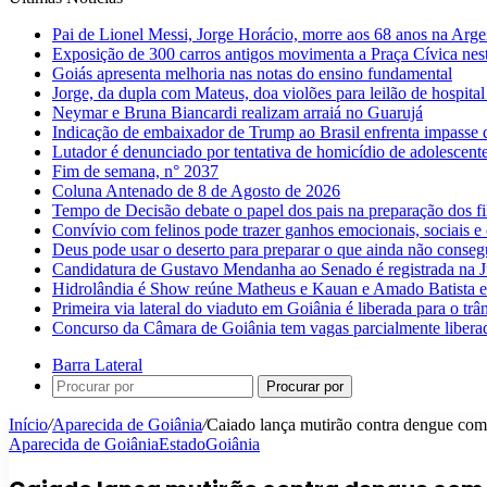
Pai de Lionel Messi, Jorge Horácio, morre aos 68 anos na Arge
Exposição de 300 carros antigos movimenta a Praça Cívica nes
Goiás apresenta melhoria nas notas do ensino fundamental
Jorge, da dupla com Mateus, doa violões para leilão de hospital
Neymar e Bruna Biancardi realizam arraiá no Guarujá
Indicação de embaixador de Trump ao Brasil enfrenta impasse 
Lutador é denunciado por tentativa de homicídio de adolescen
Fim de semana, n° 2037
Coluna Antenado de 8 de Agosto de 2026
Tempo de Decisão debate o papel dos pais na preparação dos fil
Convívio com felinos pode trazer ganhos emocionais, sociais e 
Deus pode usar o deserto para preparar o que ainda não conse
Candidatura de Gustavo Mendanha ao Senado é registrada na Ju
Hidrolândia é Show reúne Matheus e Kauan e Amado Batista 
Primeira via lateral do viaduto em Goiânia é liberada para o trân
Concurso da Câmara de Goiânia tem vagas parcialmente libera
Barra Lateral
Procurar por
Início
/
Aparecida de Goiânia
/
Caiado lança mutirão contra dengue com 
Aparecida de Goiânia
Estado
Goiânia