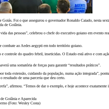
e Goiás. Foi o que assegurou o governador Ronaldo Caiado, nesta sexta
ida de Goiânia.
e vida das pessoas”, celebrou o chefe do executivo goiano em evento r
 combate ao Aedes aegypti em todo território goiano.
e controle do quadro febril, inseticidas. O Estado está ativo e com aç
verá uma somatória de forças para garantir “resultados práticos”.
por toda extensão, cuidando da população, numa ação integrada”, pontuo
 o resultado de uma parceria que deu certo.
refa”, afirmou. “Temos de dar o exemplo, e hoje acontece exatamente is
overno (Foto: Wesley Costa)