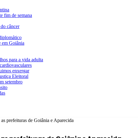
ntina
te fim de semana
 do câncer
diplomático
te em Goiânia
hos para a vida adulta
cardiovasculares
guimos enxergar
stiça Eleitoral
em setembro
sito
das
as prefeituras de Goiânia e Aparecida