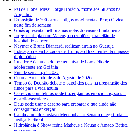
Pai de Lionel Messi, Jorge Horácio, morre aos 68 anos na
Argentina
Exposição de 300 carros antigos movimenta a Praça Cívica
neste fim de semana
Goiás apresenta melhoria nas notas do ensino fundamental
Jorge, da dupla com Mateus, doa violões para leilão de
hospital do câncer
Neymar e Bruna Biancardi realizam arraiá no Guarujá
Indicação de embaixador de Trump ao Brasil enfrenta impasse
diplomático
Lutador é denunciado por tentativa de homicídio de
adolescente em Goiânia
Fim de semana, n° 2037
Coluna Antenado de 8 de Agosto de 2026
Tempo de Decisão debate o papel dos pais na preparação dos
filhos para a vida adulta
Convívio com felinos pode trazer ganhos emocionais, sociais
e cardiovasculares
Deus pode usar o deserto para preparar o que ainda não
conseguimos enxergar
Candidatura de Gustavo Mendanha ao Senado é registrada na
Justiça Eleitoral
Hidrolândia é Show reúne Matheus e Kauan e Amado Batista
em setembro