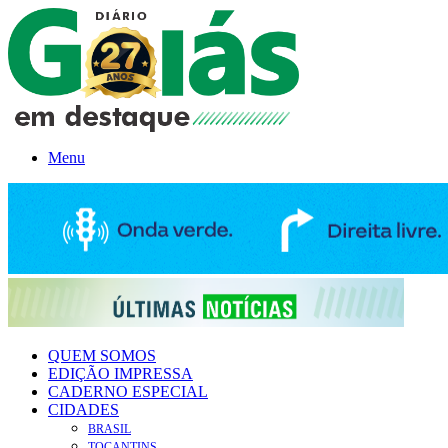
Menu
QUEM SOMOS
EDIÇÃO IMPRESSA
CADERNO ESPECIAL
CIDADES
BRASIL
TOCANTINS