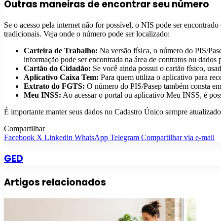
Outras maneiras de encontrar seu número
Se o acesso pela internet não for possível, o NIS pode ser encontrado
tradicionais. Veja onde o número pode ser localizado:
Carteira de Trabalho:
Na versão física, o número do PIS/Pase
informação pode ser encontrada na área de contratos ou dados p
Cartão do Cidadão:
Se você ainda possui o cartão físico, usa
Aplicativo Caixa Tem:
Para quem utiliza o aplicativo para re
Extrato do FGTS:
O número do PIS/Pasep também consta em qu
Meu INSS:
Ao acessar o portal ou aplicativo Meu INSS, é poss
É importante manter seus dados no Cadastro Único sempre atualizados 
Compartilhar
Facebook
X
Linkedin
WhatsApp
Telegram
Compartilhar via e-mail
GED
Artigos relacionados