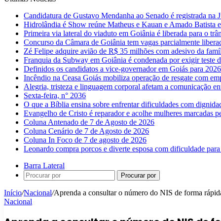
Candidatura de Gustavo Mendanha ao Senado é registrada na Ju
Hidrolândia é Show reúne Matheus e Kauan e Amado Batista 
Primeira via lateral do viaduto em Goiânia é liberada para o trân
Concurso da Câmara de Goiânia tem vagas parcialmente libera
Zé Felipe adquire avião de R$ 35 milhões com adesivo da famíl
Franquia da Subway em Goiânia é condenada por exigir teste d
Definidos os candidatos a vice-governador em Goiás para 2026
Incêndio na Ceasa Goiás mobiliza operação de resgate com emp
Alegria, tristeza e linguagem corporal afetam a comunicação e
Sexta-feira, n° 2036
O que a Bíblia ensina sobre enfrentar dificuldades com dignida
Evangelho de Cristo é reparador e acolhe mulheres marcadas pe
Coluna Antenado de 7 de Agosto de 2026
Coluna Cenário de 7 de Agosto de 2026
Coluna In Foco de 7 de agosto de 2026
Leonardo compra porcos e diverte esposa com dificuldade para
Barra Lateral
Procurar por
Início
/
Nacional
/
Aprenda a consultar o número do NIS de forma rápida
Nacional