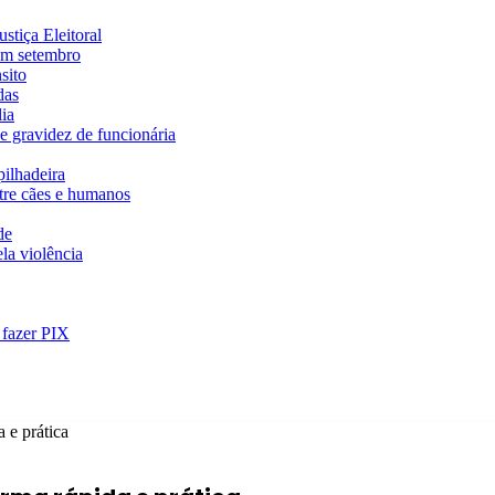
stiça Eleitoral
em setembro
sito
das
ia
e gravidez de funcionária
ilhadeira
ntre cães e humanos
de
la violência
 fazer PIX
 e prática