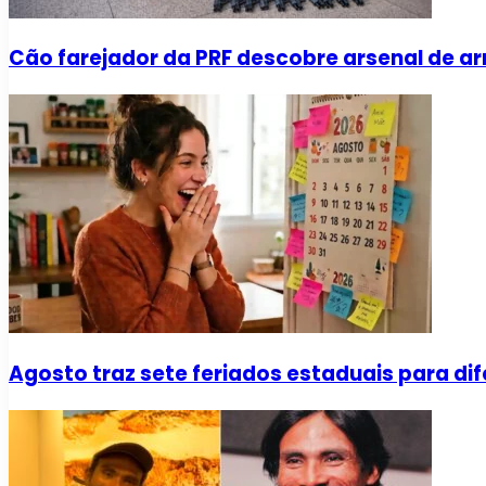
Cão farejador da PRF descobre arsenal de a
Agosto traz sete feriados estaduais para dif