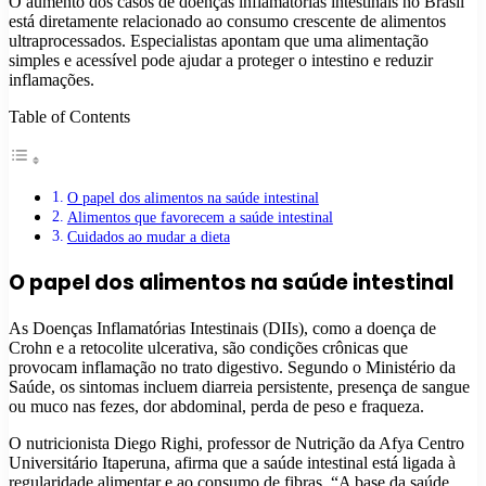
O aumento dos casos de doenças inflamatórias intestinais no Brasil
está diretamente relacionado ao consumo crescente de alimentos
ultraprocessados. Especialistas apontam que uma alimentação
simples e acessível pode ajudar a proteger o intestino e reduzir
inflamações.
Table of Contents
O papel dos alimentos na saúde intestinal
Alimentos que favorecem a saúde intestinal
Cuidados ao mudar a dieta
O papel dos alimentos na saúde intestinal
As Doenças Inflamatórias Intestinais (DIIs), como a doença de
Crohn e a retocolite ulcerativa, são condições crônicas que
provocam inflamação no trato digestivo. Segundo o Ministério da
Saúde, os sintomas incluem diarreia persistente, presença de sangue
ou muco nas fezes, dor abdominal, perda de peso e fraqueza.
O nutricionista Diego Righi, professor de Nutrição da Afya Centro
Universitário Itaperuna, afirma que a saúde intestinal está ligada à
regularidade alimentar e ao consumo de fibras. “A base da saúde