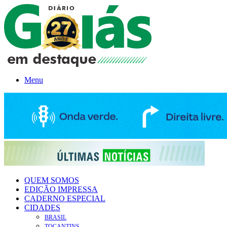
Menu
QUEM SOMOS
EDIÇÃO IMPRESSA
CADERNO ESPECIAL
CIDADES
BRASIL
TOCANTINS