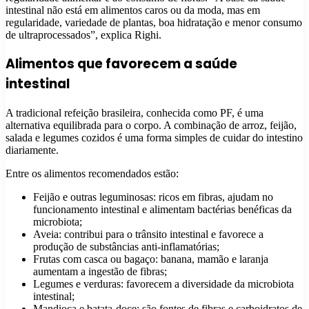
intestinal não está em alimentos caros ou da moda, mas em
regularidade, variedade de plantas, boa hidratação e menor consumo
de ultraprocessados”, explica Righi.
Alimentos que favorecem a saúde
intestinal
A tradicional refeição brasileira, conhecida como PF, é uma
alternativa equilibrada para o corpo. A combinação de arroz, feijão,
salada e legumes cozidos é uma forma simples de cuidar do intestino
diariamente.
Entre os alimentos recomendados estão:
Feijão e outras leguminosas: ricos em fibras, ajudam no
funcionamento intestinal e alimentam bactérias benéficas da
microbiota;
Aveia: contribui para o trânsito intestinal e favorece a
produção de substâncias anti-inflamatórias;
Frutas com casca ou bagaço: banana, mamão e laranja
aumentam a ingestão de fibras;
Legumes e verduras: favorecem a diversidade da microbiota
intestinal;
Mandioca e batata-doce: são fontes de fibras e carboidratos de