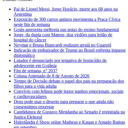
Pai de Lionel Messi, Jorge Horácio, morre aos 68 anos na
Argentina
Exposição de 300 carros antigos movimenta a Praça Cívica
neste fim de semana
Goiás apresenta melhoria nas notas do ensino fundamental
Jorge, da dupla com Mateus, doa violões para leilão de
hospital do câncer
Neymar e Bruna Biancardi realizam arraiá no Guarujá
Indicação de embaixador de Trump ao Brasil enfrenta impasse
diplomático
Lutador é denunciado por tentativa de homicídio de
adolescente em Goiânia
Fim de semana, n° 2037
Coluna Antenado de 8 de Agosto de 2026
Tempo de Decisão debate o papel dos pais na preparação dos
filhos para a vida adulta
Convívio com felinos pode trazer ganhos emocionais, sociais
e cardiovasculares
Deus pode usar o deserto para preparar o que ainda não
conseguimos enxergar
Candidatura de Gustavo Mendanha ao Senado é registrada na
Justiça Eleitoral
Hidrolândia é Show reúne Matheus e Kauan e Amado Batista
em setembro