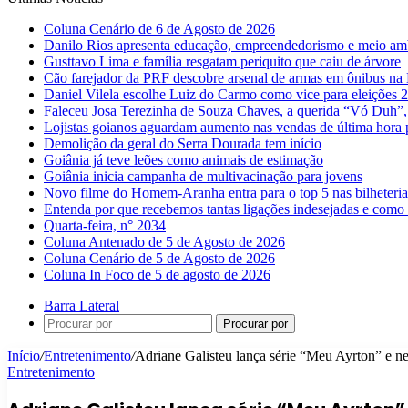
Coluna Cenário de 6 de Agosto de 2026
Danilo Rios apresenta educação, empreendedorismo e meio amb
Gusttavo Lima e família resgatam periquito que caiu de árvore
Cão farejador da PRF descobre arsenal de armas em ônibus n
Daniel Vilela escolhe Luiz do Carmo como vice para eleições 
Faleceu Josa Terezinha de Souza Chaves, a querida “Vó Duh”,
Lojistas goianos aguardam aumento nas vendas de última hora 
Demolição da geral do Serra Dourada tem início
Goiânia já teve leões como animais de estimação
Goiânia inicia campanha de multivacinação para jovens
Novo filme do Homem-Aranha entra para o top 5 nas bilheteria
Entenda por que recebemos tantas ligações indesejadas e como 
Quarta-feira, n° 2034
Coluna Antenado de 5 de Agosto de 2026
Coluna Cenário de 5 de Agosto de 2026
Coluna In Foco de 5 de agosto de 2026
Barra Lateral
Procurar por
Início
/
Entretenimento
/
Adriane Galisteu lança série “Meu Ayrton” e n
Entretenimento