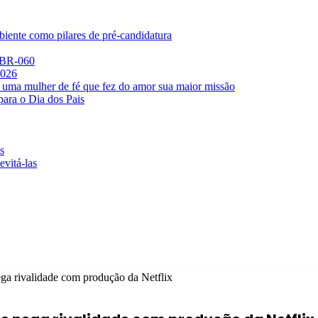
iente como pilares de pré-candidatura
a BR-060
2026
 uma mulher de fé que fez do amor sua maior missão
para o Dia dos Pais
s
evitá-las
ega rivalidade com produção da Netflix