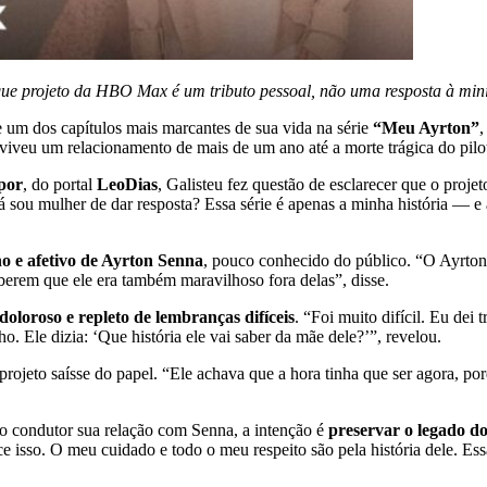
 que projeto da HBO Max é um tributo pessoal, não uma resposta à min
 um dos capítulos mais marcantes de sua vida na série
“Meu Ayrton”
,
iveu um relacionamento de mais de um ano até a morte trágica do pilo
por
, do portal
LeoDias
, Galisteu fez questão de esclarecer que o proje
lá sou mulher de dar resposta? Essa série é apenas a minha história — e
o e afetivo de Ayrton Senna
, pouco conhecido do público. “O Ayrton
berem que ele era também maravilhoso fora delas”, disse.
doloroso e repleto de lembranças difíceis
. “Foi muito difícil. Eu dei 
ho. Ele dizia: ‘Que história ele vai saber da mãe dele?’”, revelou.
projeto saísse do papel. “Ele achava que a hora tinha que ser agora, p
o condutor sua relação com Senna, a intenção é
preservar o legado do
isso. O meu cuidado e todo o meu respeito são pela história dele. Ess