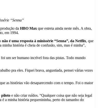
issérie “Senna”
 produção da
HBO Max
que estreia ainda neste mês. A obra,
to, em 1994.
to
não é uma resposta à minissérie “Senna”, da Netflix
, que
 a minha história é cheia de confusão, sim, mas é minha”,
 foi um ser humano incrível fora das pistas. Todo mundo
trabalho pra eles. Fiquei brava, angustiada, pensei várias vezes
orque as histórias vão desaparecendo com o tempo. Foi o maior
 piloto
e não criar ruídos. “Qualquer coisa que não seja legal
a é a minha história pequenininha, perto do tamanho do