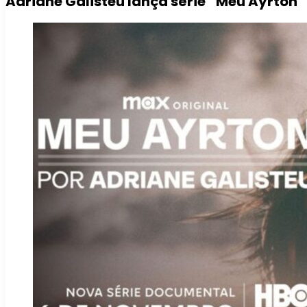
Adriane Galisteu lança série “Meu Ayrton”