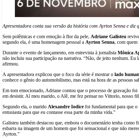
Apresentadora conta sua versão da história com Ayrton Senna e diz
Sem polêmicas e com emoção à flor da pele,
Adriane Galisteu
revive
segundo ela, é uma homenagem pessoal a
Ayrton Senna
, com quem v
Durante o evento de lançamento, em entrevista à jornalista
Mônica A
não incluiu sua participação na narrativa. “Não, de jeito nenhum. Eu 
afirmou.
A apresentadora explicou que o foco da série é mostrar o
lado human
conhece o gênio do automobilismo, mas está na hora de as pessoas sa
Em tom emocionado, Adriane contou que o processo de gravação foi
em desistir. Aí meu marido, o Alê, me fez pensar no Vittorio, nosso fil
Segundo ela, o marido
Alexandre Iodice
foi fundamental para que o 
entusiasta para que eu contasse essa parte da minha vida.”
Galisteu também destacou que, embora o documentário tenha como fi
esbarra na imagem de um homem que foi sensacional e que não merece 
Ayrton.”