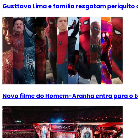
Gusttavo Lima e família resgatam periquito 
Novo filme do Homem-Aranha entra para o to