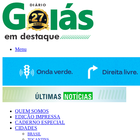
Menu
QUEM SOMOS
EDIÇÃO IMPRESSA
CADERNO ESPECIAL
CIDADES
BRASIL
TOCANTINS