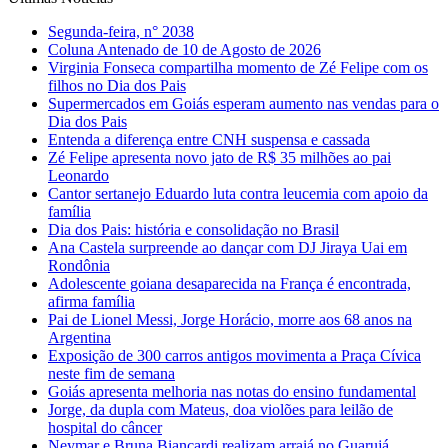
Segunda-feira, n° 2038
Coluna Antenado de 10 de Agosto de 2026
Virginia Fonseca compartilha momento de Zé Felipe com os
filhos no Dia dos Pais
Supermercados em Goiás esperam aumento nas vendas para o
Dia dos Pais
Entenda a diferença entre CNH suspensa e cassada
Zé Felipe apresenta novo jato de R$ 35 milhões ao pai
Leonardo
Cantor sertanejo Eduardo luta contra leucemia com apoio da
família
Dia dos Pais: história e consolidação no Brasil
Ana Castela surpreende ao dançar com DJ Jiraya Uai em
Rondônia
Adolescente goiana desaparecida na França é encontrada,
afirma família
Pai de Lionel Messi, Jorge Horácio, morre aos 68 anos na
Argentina
Exposição de 300 carros antigos movimenta a Praça Cívica
neste fim de semana
Goiás apresenta melhoria nas notas do ensino fundamental
Jorge, da dupla com Mateus, doa violões para leilão de
hospital do câncer
Neymar e Bruna Biancardi realizam arraiá no Guarujá