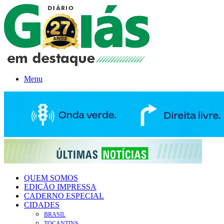
Menu
QUEM SOMOS
EDIÇÃO IMPRESSA
CADERNO ESPECIAL
CIDADES
BRASIL
TOCANTINS