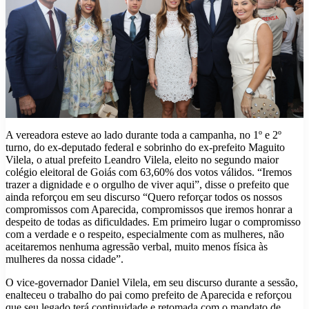
A vereadora esteve ao lado durante toda a campanha, no 1º e 2º
turno, do ex-deputado federal e sobrinho do ex-prefeito Maguito
Vilela, o atual prefeito Leandro Vilela, eleito no segundo maior
colégio eleitoral de Goiás com 63,60% dos votos válidos. “Iremos
trazer a dignidade e o orgulho de viver aqui”, disse o prefeito que
ainda reforçou em seu discurso “Quero reforçar todos os nossos
compromissos com Aparecida, compromissos que iremos honrar a
despeito de todas as dificuldades. Em primeiro lugar o compromisso
com a verdade e o respeito, especialmente com as mulheres, não
aceitaremos nenhuma agressão verbal, muito menos física às
mulheres da nossa cidade”.
O vice-governador Daniel Vilela, em seu discurso durante a sessão,
enalteceu o trabalho do pai como prefeito de Aparecida e reforçou
que seu legado terá continuidade e retomada com o mandato de