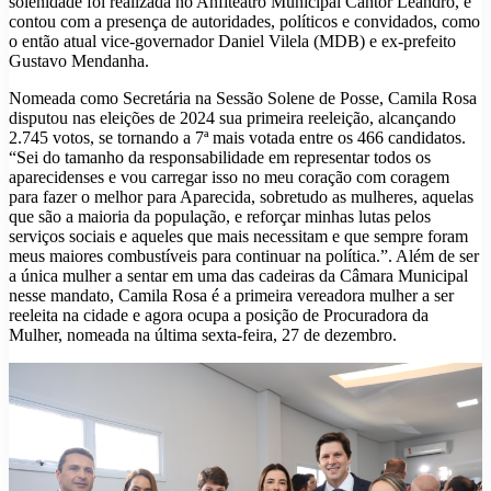
solenidade foi realizada no Anfiteatro Municipal Cantor Leandro, e
contou com a presença de autoridades, políticos e convidados, como
o então atual vice-governador Daniel Vilela (MDB) e ex-prefeito
Gustavo Mendanha.
Nomeada como Secretária na Sessão Solene de Posse, Camila Rosa
disputou nas eleições de 2024 sua primeira reeleição, alcançando
2.745 votos, se tornando a 7ª mais votada entre os 466 candidatos.
“Sei do tamanho da responsabilidade em representar todos os
aparecidenses e vou carregar isso no meu coração com coragem
para fazer o melhor para Aparecida, sobretudo as mulheres, aquelas
que são a maioria da população, e reforçar minhas lutas pelos
serviços sociais e aqueles que mais necessitam e que sempre foram
meus maiores combustíveis para continuar na política.”. Além de ser
a única mulher a sentar em uma das cadeiras da Câmara Municipal
nesse mandato, Camila Rosa é a primeira vereadora mulher a ser
reeleita na cidade e agora ocupa a posição de Procuradora da
Mulher, nomeada na última sexta-feira, 27 de dezembro.