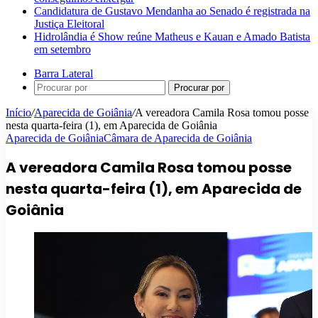
Candidatura de Gustavo Mendanha ao Senado é registrada na
Justiça Eleitoral
Hidrolândia é Show reúne Matheus e Kauan e Amado Batista
em setembro
Barra Lateral
Procurar por
Início
/
Aparecida de Goiânia
/
A vereadora Camila Rosa tomou posse
nesta quarta-feira (1), em Aparecida de Goiânia
Aparecida de Goiânia
Câmara de Aparecida de Goiânia
A vereadora Camila Rosa tomou posse
nesta quarta-feira (1), em Aparecida de
Goiânia