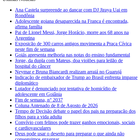
Ana Castela surpreende ao dançar com DJ Jiraya Uai em
Rondônia
Adolescente goiana desaparecida na França é encontrada,
afirma família
Pai de Lionel Messi, Jorge Horácio, morre aos 68 anos na
Argentina
Exposição de 300 carros antigos movimenta a Praça Cívica
neste fim de semana
Goiás apresenta melhoria nas notas do ensino fundamental
Jorge, da dupla com Mateus, doa violões para leilão de
hospital do câncer
Neymar e Bruna Biancardi realizam arraiá no Guarujá
Indicação de embaixador de Trump ao Brasil enfrenta impasse
diplomático
Lutador é denunciado por tentativa de homicídio de
adolescente em Goiânia
Fim de semana, n° 2037
Coluna Antenado de 8 de Agosto de 2026
Tempo de Decisão debate o papel dos pais na preparação dos
filhos para a vida adulta
Convívio com felinos pode trazer ganhos emocionais, sociais
e cardiovasculares
Deus pode usar o deserto para preparar o que ainda não
conseguimos enxergar