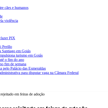
ntre cães e humanos
de
la violência
 fazer PIX
 Perillo
va Santiago em Goiás
impulsiona turismo em Goiás
té o fim do ano
 no fim de semana
da pelo Palácio das Esmeraldas
 administrativa para disputar vaga na Câmara Federal
rejeitado em feiras de adoção