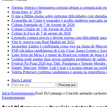
Alegria, tristeza e linguagem corporal afetam a comunicação e
Sexta-feira, n° 2036
O que a Bíblia ensina sobre enfrentar dificuldades com dignida
Evangelho de Cristo é reparador e acolhe mulheres marcadas pe
Coluna Antenado de 7 de Agosto de 2026
Coluna Cenário de 7 de Agosto de 2026
Coluna In Foco de 7 de agosto de 2026
Leonardo compra porcos e diverte esposa com dificuldade para
Vini Jr. renova com Real Madrid até 2032
Jacqueline Zaiden é confirmada como vice na chapa de Marconi
PSB oficializa candidaturas de Luis Cesar, Isaura Lemos e Aa
Lago Serra da Mesa é o maior do Brasil em volume de água e 
Goiânia pode ganhar duas novas unidades modulares de saúde a
Festival Na Praia 2026 traz Titãs, Paralamas e Simone Mendes
Daniel, Marconi, Wilder, Luís César e Luciana entram na corri
Valéria Pettersen confirma candidatura e aposta na experiência
Barra Lateral
Procurar por
Início
/
Entretenimento
/
Zezé Di Camargo e Graciele adotarão cachorro 
Entretenimento