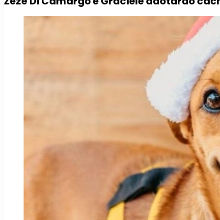
Zezé Di Camargo e Graciele adotarão cach