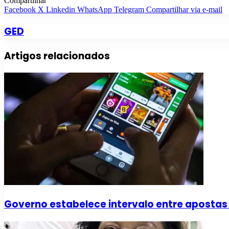
Compartilhar
Facebook
X
Linkedin
WhatsApp
Telegram
Compartilhar via e-mail
GED
Artigos relacionados
Governo estabelece intervalo entre apostas 