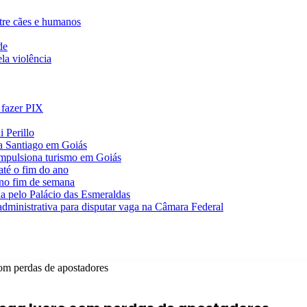
ntre cães e humanos
de
la violência
 fazer PIX
 Perillo
va Santiago em Goiás
impulsiona turismo em Goiás
té o fim do ano
 no fim de semana
da pelo Palácio das Esmeraldas
 administrativa para disputar vaga na Câmara Federal
om perdas de apostadores