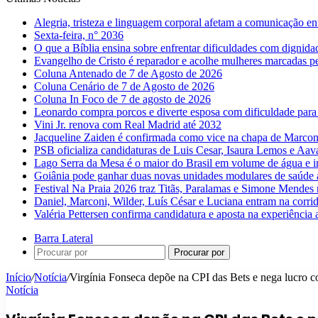
Alegria, tristeza e linguagem corporal afetam a comunicação e
Sexta-feira, n° 2036
O que a Bíblia ensina sobre enfrentar dificuldades com dignida
Evangelho de Cristo é reparador e acolhe mulheres marcadas pe
Coluna Antenado de 7 de Agosto de 2026
Coluna Cenário de 7 de Agosto de 2026
Coluna In Foco de 7 de agosto de 2026
Leonardo compra porcos e diverte esposa com dificuldade para
Vini Jr. renova com Real Madrid até 2032
Jacqueline Zaiden é confirmada como vice na chapa de Marconi
PSB oficializa candidaturas de Luis Cesar, Isaura Lemos e Aa
Lago Serra da Mesa é o maior do Brasil em volume de água e 
Goiânia pode ganhar duas novas unidades modulares de saúde a
Festival Na Praia 2026 traz Titãs, Paralamas e Simone Mendes
Daniel, Marconi, Wilder, Luís César e Luciana entram na corri
Valéria Pettersen confirma candidatura e aposta na experiência
Barra Lateral
Procurar por
Início
/
Notícia
/
Virgínia Fonseca depõe na CPI das Bets e nega lucro c
Notícia