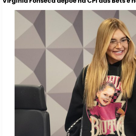
Virgínia Fonseca depõe na CPI das Bets e